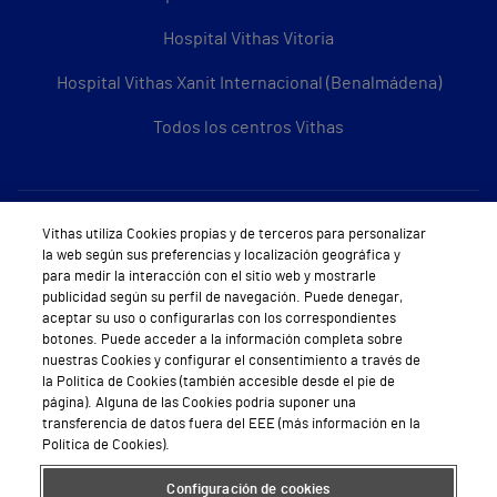
Hospital Vithas Vitoria
Hospital Vithas Xanit Internacional (Benalmádena)
Todos los centros Vithas
Sobre Vithas
Vithas utiliza Cookies propias y de terceros para personalizar
la web según sus preferencias y localización geográfica y
Quiénes somos
para medir la interacción con el sitio web y mostrarle
publicidad según su perfil de navegación. Puede denegar,
Trabajar en Vithas
aceptar su uso o configurarlas con los correspondientes
botones. Puede acceder a la información completa sobre
Teléfono Cita Médica
nuestras Cookies y configurar el consentimiento a través de
la Política de Cookies (también accesible desde el pie de
Teléfono Atención al Cliente
página). Alguna de las Cookies podría suponer una
transferencia de datos fuera del EEE (más información en la
Política de seguridad y salud en el trabajo
Política de Cookies).
Conoce a Supervita
Configuración de cookies