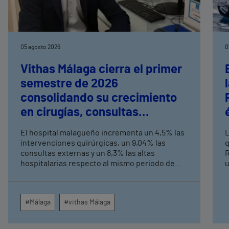
05 agosto 2026
0
Vithas Málaga cierra el primer
semestre de 2026
consolidando su crecimiento
en cirugías, consultas
externas y altas hospitalarias
El hospital malagueño incrementa un 4,5% las
L
intervenciones quirúrgicas, un 9,04% las
q
consultas externas y un 8,3% las altas
R
hospitalarias respecto al mismo periodo de
u
2025, consolidando su crecimiento asistencial.
e
La red de centros médicos de Vithas en la
N
provincia dispara un 140% las intervenciones
c
#Málaga
#vithas Málaga
quirúrgicas ambulatorias y un 7% las consultas
e
externas, con un papel destacado de unidades
g
como oftalmología, aparato digestivo,
c