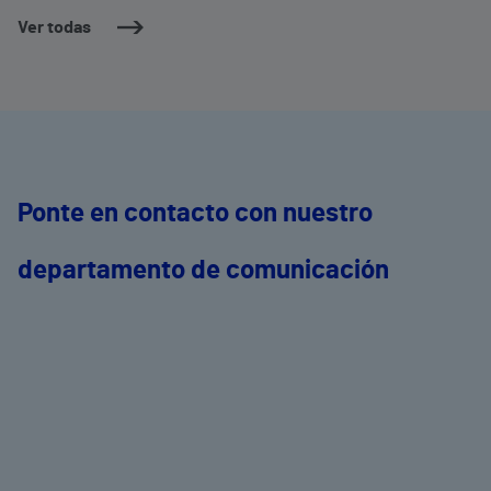
dermatología y cirugía general.
c
Ver todas
m
e
Ponte en contacto con nuestro
departamento de comunicación