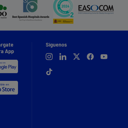
rgate
Síguenos
ra App