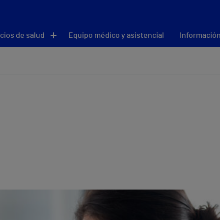
cios de salud
Equipo médico y asistencial
Información