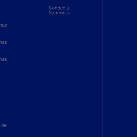
Conoce a
Supervita
thas
thas
thas
9 de