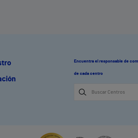
maratones de España, el Atlético de
Madrid o el Trofeo Conde de Godó de
Tenis
Encuentra el responsable de co
stro
de cada centro
ación