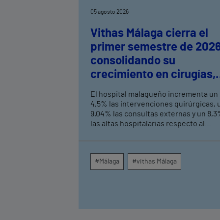
05 agosto 2026
Vithas Málaga cierra el
primer semestre de 202
consolidando su
crecimiento en cirugías,
consultas externas y
El hospital malagueño incrementa un
altas hospitalarias
4,5% las intervenciones quirúrgicas, 
9,04% las consultas externas y un 8,
las altas hospitalarias respecto al
mismo periodo de 2025, consolidand
su crecimiento asistencial. La red de
centros médicos de Vithas en la
#Málaga
#vithas Málaga
provincia dispara un 140% las
intervenciones quirúrgicas
ambulatorias y un 7% las consultas
externas, con un papel destacado de
unidades como oftalmología, aparato
digestivo, dermatología y cirugía