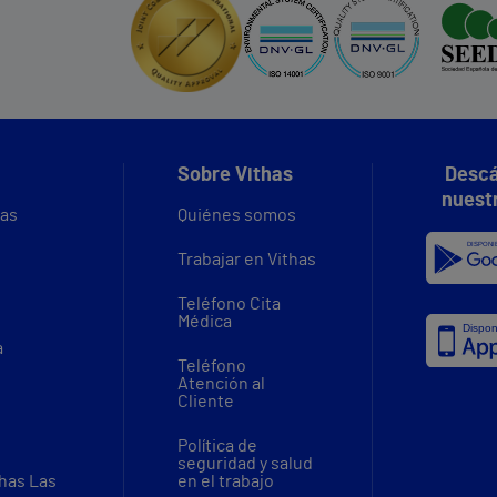
Sobre Vithas
Descá
nuest
vas
Quiénes somos
Trabajar en Vithas
Teléfono Cita
Médica
a
Teléfono
Atención al
Cliente
Política de
seguridad y salud
thas Las
en el trabajo