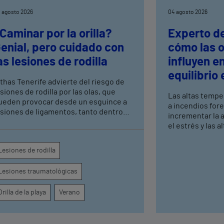
 agosto 2026
04 agosto 2026
Caminar por la orilla?
Experto de
enial, pero cuidado con
cómo las o
as lesiones de rodilla
influyen e
equilibrio
ithas Tenerife advierte del riesgo de
siones de rodilla por las olas, que
Las altas tempe
ueden provocar desde un esguince a
a incendios for
esiones de ligamentos, tanto dentro
incrementar la an
omo fuera de la rodilla, por lo que hay
el estrés y las 
ue tomar ciertas precauciones
La presión por 
durante el ver
Lesiones de rodilla
favorecer o agra
conducta alimen
Lesiones traumatológicas
en población jo
Orilla de la playa
Verano