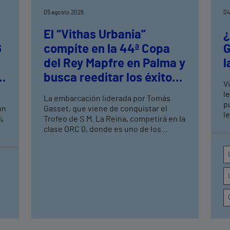
05 agosto 2026
04
El “Vithas Urbania”
¿
6
compite en la 44ª Copa
G
del Rey Mapfre en Palma y
l
busca reeditar los éxitos
V
logrados en el Circuito
le
La embarcación liderada por Tomás
Mediterráneo de Vela
p
un
Gasset, que viene de conquistar el
l
3%
Trofeo de S.M. La Reina, competirá en la
c
clase ORC 0, donde es uno de los
q
o
aspirantes a alzarse con el triunfo en la
prueba que se celebrará en el Real Club
Náutico de Palma del 1 al 8 de agosto
Esta colaboración de Vithas se integra
en la estrategia global de patrocinios
deportivos del grupo, que incluye
alianzas con grandes competiciones y
entidades de referencia, como las
principales maratones y medias