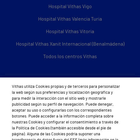
Hospital Vithas Vigo
Hospital Vithas Valencia Turia
Hospital Vithas Vitoria
Hospital Vithas Xanit Internacional (Benalmádena)
Todos los centros Vithas
Sobre Vithas
Vithas utiliza Cookies propias y de terceros para personalizar
la web según sus preferencias y localización geográfica y
Quiénes somos
para medir la interacción con el sitio web y mostrarle
publicidad según su perfil de navegación. Puede denegar,
Trabajar en Vithas
aceptar su uso o configurarlas con los correspondientes
botones. Puede acceder a la información completa sobre
Teléfono Cita Médica
nuestras Cookies y configurar el consentimiento a través de
la Política de Cookies (también accesible desde el pie de
Teléfono Atención al Cliente
página). Alguna de las Cookies podría suponer una