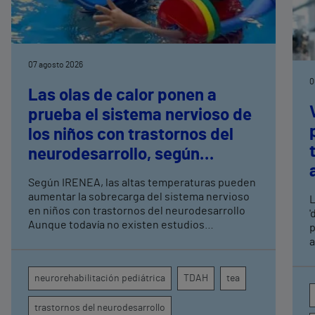
07 agosto 2026
0
Las olas de calor ponen a
prueba el sistema nervioso de
los niños con trastornos del
neurodesarrollo, según
expertos en
Según IRENEA, las altas temperaturas pueden
neurorrehabilitación
aumentar la sobrecarga del sistema nervioso
L
pediátrica de Vithas
en niños con trastornos del neurodesarrollo
'
Aunque todavía no existen estudios
p
específicos, la evidencia científica permite
a
comprender por qué el calor puede influir en la
c
atención, la regulación emocional y la
d
neurorehabilitación pediátrica
TDAH
tea
conducta
s
trastornos del neurodesarrollo