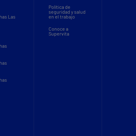
Política de
seguridad y salud
thas Las
en el trabajo
Conoce a
Supervita
thas
thas
thas