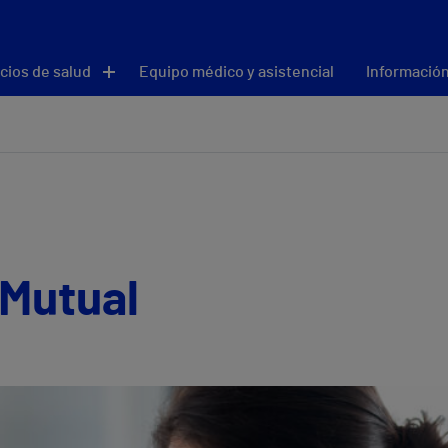
cios de salud
Equipo médico y asistencial
Información
 Mutual