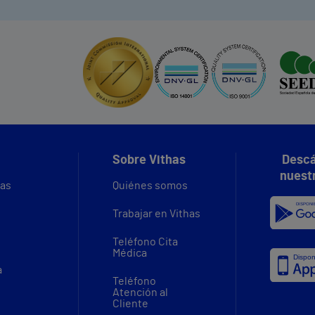
Sobre Vithas
Descá
nuest
vas
Quiénes somos
Trabajar en Vithas
Teléfono Cita
Médica
a
Teléfono
Atención al
Cliente