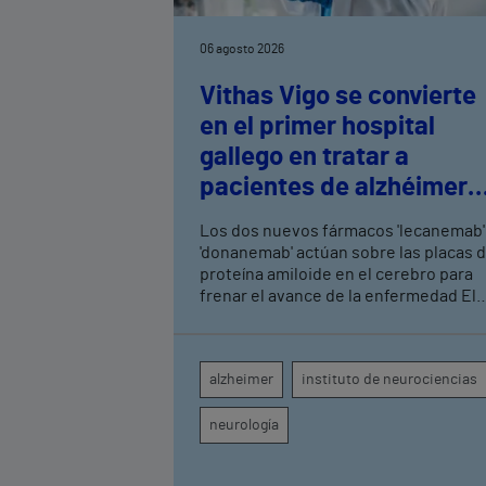
06 agosto 2026
Vithas Vigo se convierte
en el primer hospital
gallego en tratar a
pacientes de alzhéimer
en fase leve con terapias
Los dos nuevos fármacos 'lecanemab'
antiamiloide
'donanemab' actúan sobre las placas 
proteína amiloide en el cerebro para
frenar el avance de la enfermedad El
hospital cuenta con cuatro neurólogo
y tecnología de diagnóstico por imag
para el exhaustivo seguimiento clínic
alzheimer
instituto de neurociencias
de cada paciente
neurología