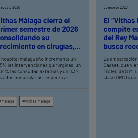
 agosto 2026
05 agosto 2026
ithas Málaga cierra el
El “Vithas
rimer semestre de 2026
compite en
onsolidando su
del Rey Ma
recimiento en cirugías,
busca reed
onsultas externas y
logrados e
l hospital malagueño incrementa un
La embarcación
ltas hospitalarias
Mediterrá
,5% las intervenciones quirúrgicas, un
Gasset, que vie
,04% las consultas externas y un 8,3%
Trofeo de S.M. L
s altas hospitalarias respecto al
clase ORC 0, do
ismo periodo de 2025, consolidando
aspirantes a alz
u crecimiento asistencial. La red de
prueba que se c
entros médicos de Vithas en la
Náutico de Palma
#Málaga
#vithas Málaga
rovincia dispara un 140% las
Esta colaboraci
ntervenciones quirúrgicas
en la estrategia
mbulatorias y un 7% las consultas
deportivos del 
xternas, con un papel destacado de
alianzas con gr
nidades como oftalmología, aparato
entidades de re
igestivo, dermatología y cirugía
principales mar