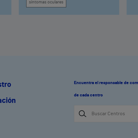
g
síntomas oculares
Encuentra el responsable de co
stro
de cada centro
ación