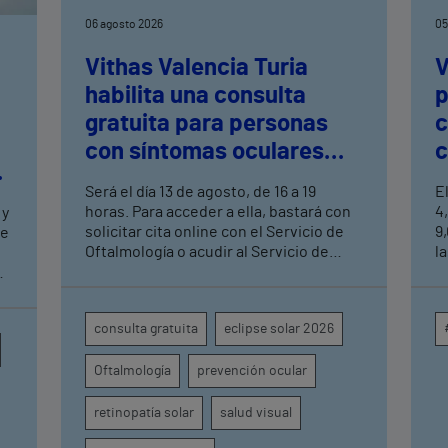
06 agosto 2026
05
Vithas Valencia Turia
V
habilita una consulta
p
gratuita para personas
c
con síntomas oculares
c
tras el eclipse solar
c
Será el día 13 de agosto, de 16 a 19
E
a
horas. Para acceder a ella, bastará con
4
 y
solicitar cita online con el Servicio de
9
de
Oftalmología o acudir al Servicio de
la
Urgencias del centro hospitalario
m
s
s
c
en
consulta gratuita
eclipse solar 2026
p
o
i
Oftalmología
prevención ocular
a
e
u
retinopatía solar
salud visual
d