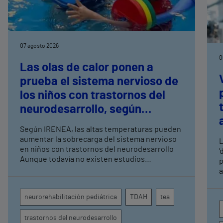
07 agosto 2026
0
Las olas de calor ponen a
prueba el sistema nervioso de
los niños con trastornos del
neurodesarrollo, según
expertos en
Según IRENEA, las altas temperaturas pueden
neurorrehabilitación
aumentar la sobrecarga del sistema nervioso
L
pediátrica de Vithas
en niños con trastornos del neurodesarrollo
'
Aunque todavía no existen estudios
p
específicos, la evidencia científica permite
a
comprender por qué el calor puede influir en la
c
atención, la regulación emocional y la
d
neurorehabilitación pediátrica
TDAH
tea
conducta
s
trastornos del neurodesarrollo