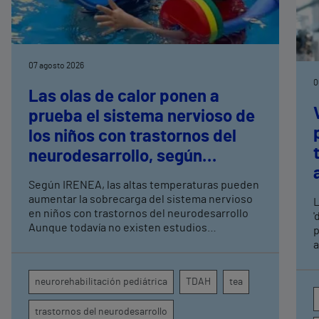
07 agosto 2026
0
Las olas de calor ponen a
prueba el sistema nervioso de
los niños con trastornos del
neurodesarrollo, según
expertos en
Según IRENEA, las altas temperaturas pueden
neurorrehabilitación
aumentar la sobrecarga del sistema nervioso
L
pediátrica de Vithas
en niños con trastornos del neurodesarrollo
'
Aunque todavía no existen estudios
p
específicos, la evidencia científica permite
a
comprender por qué el calor puede influir en la
c
atención, la regulación emocional y la
d
neurorehabilitación pediátrica
TDAH
tea
conducta
s
trastornos del neurodesarrollo