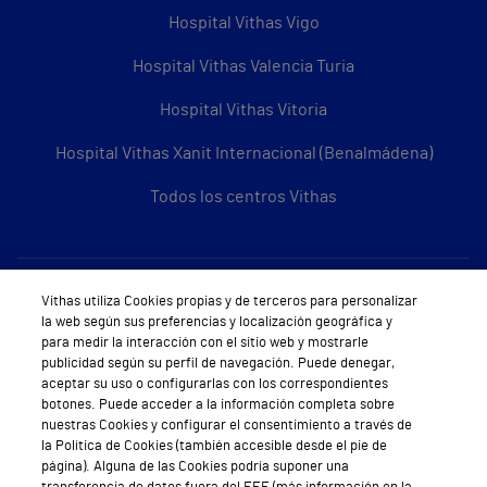
Hospital Vithas Vigo
Hospital Vithas Valencia Turia
Hospital Vithas Vitoria
Hospital Vithas Xanit Internacional (Benalmádena)
Todos los centros Vithas
Sobre Vithas
Vithas utiliza Cookies propias y de terceros para personalizar
la web según sus preferencias y localización geográfica y
Quiénes somos
para medir la interacción con el sitio web y mostrarle
publicidad según su perfil de navegación. Puede denegar,
Trabajar en Vithas
aceptar su uso o configurarlas con los correspondientes
botones. Puede acceder a la información completa sobre
Teléfono Cita Médica
nuestras Cookies y configurar el consentimiento a través de
la Política de Cookies (también accesible desde el pie de
Teléfono Atención al Cliente
página). Alguna de las Cookies podría suponer una