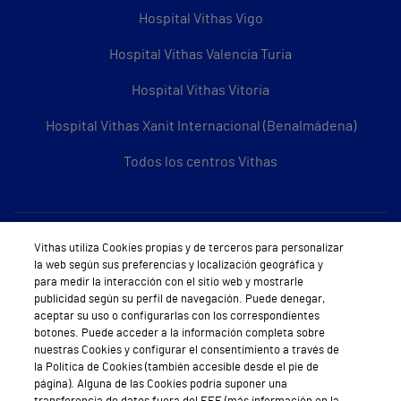
Hospital Vithas Vigo
Hospital Vithas Valencia Turia
Hospital Vithas Vitoria
Hospital Vithas Xanit Internacional (Benalmádena)
Todos los centros Vithas
Sobre Vithas
Vithas utiliza Cookies propias y de terceros para personalizar
la web según sus preferencias y localización geográfica y
Quiénes somos
para medir la interacción con el sitio web y mostrarle
publicidad según su perfil de navegación. Puede denegar,
Trabajar en Vithas
aceptar su uso o configurarlas con los correspondientes
botones. Puede acceder a la información completa sobre
Teléfono Cita Médica
nuestras Cookies y configurar el consentimiento a través de
la Política de Cookies (también accesible desde el pie de
Teléfono Atención al Cliente
página). Alguna de las Cookies podría suponer una