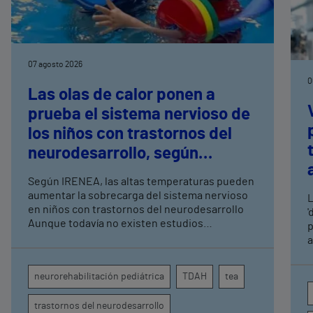
07 agosto 2026
0
Las olas de calor ponen a
prueba el sistema nervioso de
los niños con trastornos del
neurodesarrollo, según
expertos en
Según IRENEA, las altas temperaturas pueden
neurorrehabilitación
aumentar la sobrecarga del sistema nervioso
L
pediátrica de Vithas
en niños con trastornos del neurodesarrollo
'
Aunque todavía no existen estudios
p
específicos, la evidencia científica permite
a
comprender por qué el calor puede influir en la
c
atención, la regulación emocional y la
d
neurorehabilitación pediátrica
TDAH
tea
conducta
s
trastornos del neurodesarrollo