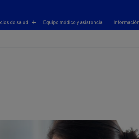
cios de salud
Equipo médico y asistencial
Información