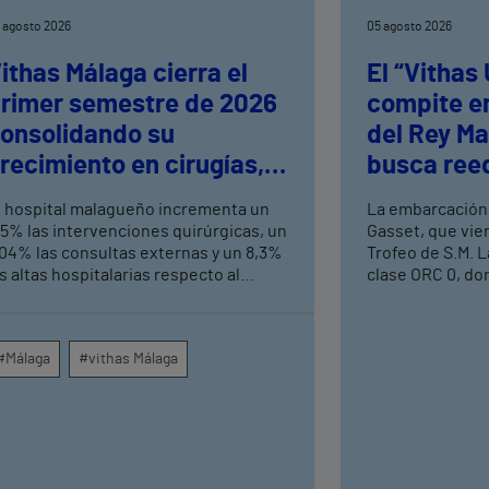
 agosto 2026
05 agosto 2026
ithas Málaga cierra el
El “Vithas
rimer semestre de 2026
compite en
onsolidando su
del Rey Ma
recimiento en cirugías,
busca reed
onsultas externas y
logrados e
l hospital malagueño incrementa un
La embarcación
ltas hospitalarias
Mediterrá
,5% las intervenciones quirúrgicas, un
Gasset, que vie
,04% las consultas externas y un 8,3%
Trofeo de S.M. L
s altas hospitalarias respecto al
clase ORC 0, do
ismo periodo de 2025, consolidando
aspirantes a alz
u crecimiento asistencial. La red de
prueba que se c
entros médicos de Vithas en la
Náutico de Palma
#Málaga
#vithas Málaga
rovincia dispara un 140% las
Esta colaboraci
ntervenciones quirúrgicas
en la estrategia
mbulatorias y un 7% las consultas
deportivos del 
xternas, con un papel destacado de
alianzas con gr
nidades como oftalmología, aparato
entidades de re
igestivo, dermatología y cirugía
principales mar