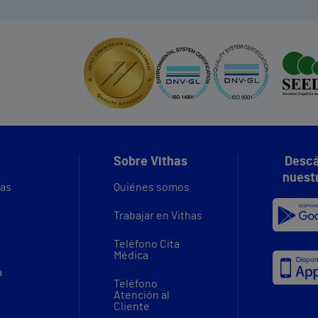
Sobre Vithas
Descá
nuest
vas
Quiénes somos
Trabajar en Vithas
Teléfono Cita
Médica
a
Teléfono
Atención al
Cliente