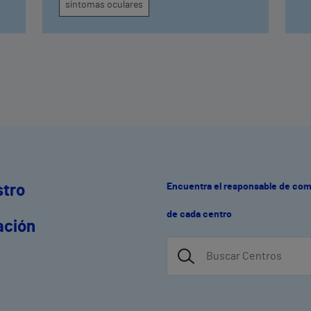
g
síntomas oculares
Encuentra el responsable de co
stro
de cada centro
ación