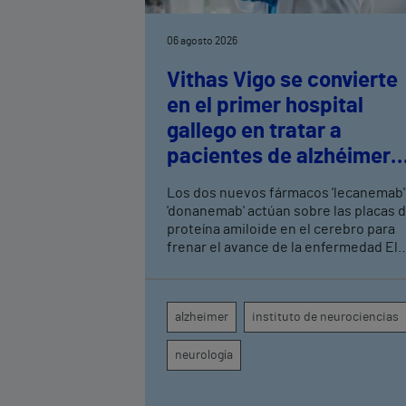
06 agosto 2026
Vithas Vigo se convierte
en el primer hospital
gallego en tratar a
pacientes de alzhéimer
en fase leve con terapias
Los dos nuevos fármacos 'lecanemab'
antiamiloide
'donanemab' actúan sobre las placas 
proteína amiloide en el cerebro para
frenar el avance de la enfermedad El
hospital cuenta con cuatro neurólogo
y tecnología de diagnóstico por imag
para el exhaustivo seguimiento clínic
alzheimer
instituto de neurociencias
de cada paciente
neurología