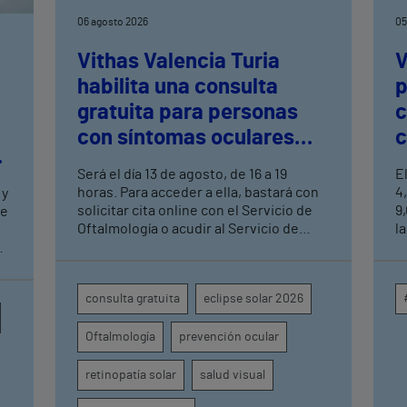
06 agosto 2026
05
Vithas Valencia Turia
V
habilita una consulta
p
gratuita para personas
c
con síntomas oculares
c
tras el eclipse solar
c
Será el día 13 de agosto, de 16 a 19
E
a
horas. Para acceder a ella, bastará con
4
 y
solicitar cita online con el Servicio de
9
de
Oftalmología o acudir al Servicio de
la
Urgencias del centro hospitalario
m
s
s
c
en
consulta gratuita
eclipse solar 2026
p
o
i
Oftalmología
prevención ocular
a
e
u
retinopatía solar
salud visual
d