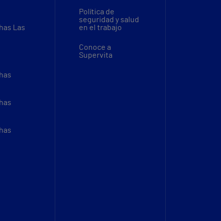
Política de
seguridad y salud
thas Las
en el trabajo
Conoce a
Supervita
thas
thas
thas