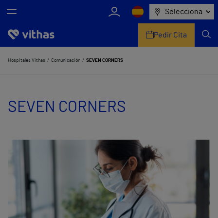
Selecciona
Pedir Cita
Nosotros
Hospitales Vithas
Comunicación
SEVEN CORNERS
Centros
SEVEN CORNERS
Servicios de salud
Equipo médico y asistencial
Información útil
Comunicación