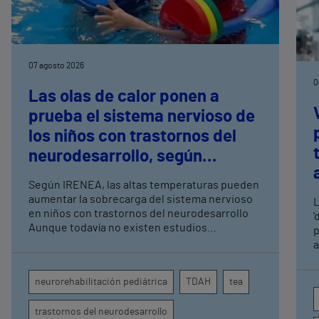
07 agosto 2026
0
Las olas de calor ponen a
prueba el sistema nervioso de
los niños con trastornos del
neurodesarrollo, según
expertos en
Según IRENEA, las altas temperaturas pueden
neurorrehabilitación
aumentar la sobrecarga del sistema nervioso
L
pediátrica de Vithas
en niños con trastornos del neurodesarrollo
'
Aunque todavía no existen estudios
p
específicos, la evidencia científica permite
a
comprender por qué el calor puede influir en la
c
atención, la regulación emocional y la
d
neurorehabilitación pediátrica
TDAH
tea
conducta
s
trastornos del neurodesarrollo