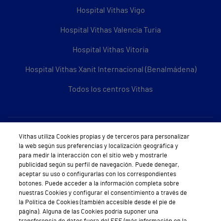
Hospital Vithas Vigo
Hospital Vithas Valencia Turia
Hospital Vithas Vitoria
Hospital Vithas Xanit Internacional (Benalmádena)
Todos los centros Vithas
Sobre Vithas
Vithas utiliza Cookies propias y de terceros para personalizar
la web según sus preferencias y localización geográfica y
Quiénes somos
para medir la interacción con el sitio web y mostrarle
publicidad según su perfil de navegación. Puede denegar,
Trabajar en Vithas
aceptar su uso o configurarlas con los correspondientes
botones. Puede acceder a la información completa sobre
Teléfono Cita Médica
nuestras Cookies y configurar el consentimiento a través de
la Política de Cookies (también accesible desde el pie de
Teléfono Atención al Cliente
página). Alguna de las Cookies podría suponer una