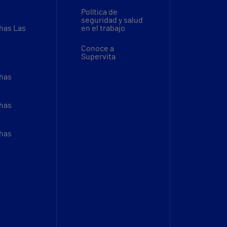
Política de
seguridad y salud
thas Las
en el trabajo
Conoce a
Supervita
thas
thas
thas