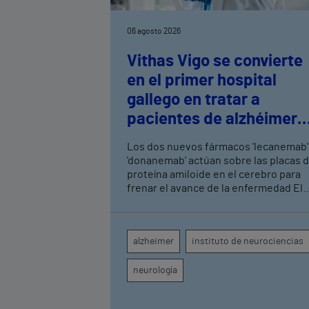
06 agosto 2026
Vithas Vigo se convierte
en el primer hospital
gallego en tratar a
pacientes de alzhéimer
en fase leve con terapias
Los dos nuevos fármacos 'lecanemab'
antiamiloide
'donanemab' actúan sobre las placas 
proteína amiloide en el cerebro para
frenar el avance de la enfermedad El
hospital cuenta con cuatro neurólogo
y tecnología de diagnóstico por imag
para el exhaustivo seguimiento clínic
alzheimer
instituto de neurociencias
de cada paciente
neurología