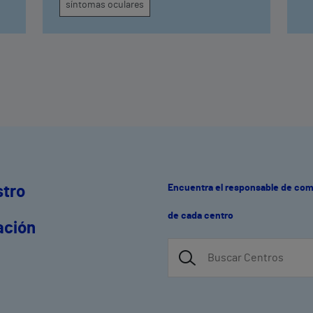
g
síntomas oculares
Encuentra el responsable de co
stro
de cada centro
ación