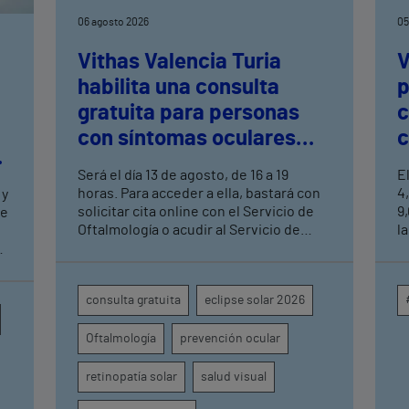
06 agosto 2026
05
Vithas Valencia Turia
V
habilita una consulta
p
gratuita para personas
c
con síntomas oculares
c
tras el eclipse solar
c
Será el día 13 de agosto, de 16 a 19
E
a
horas. Para acceder a ella, bastará con
4
 y
solicitar cita online con el Servicio de
9
de
Oftalmología o acudir al Servicio de
la
Urgencias del centro hospitalario
m
s
s
c
en
consulta gratuita
eclipse solar 2026
p
o
i
Oftalmología
prevención ocular
a
e
u
retinopatía solar
salud visual
d