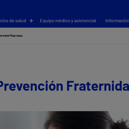
cios de salud
Equipo médico y asistencial
Información
ternidad Muprespa
Prevención Fraternid