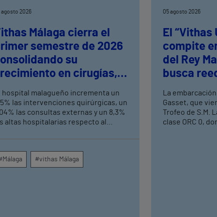
 agosto 2026
05 agosto 2026
ithas Málaga cierra el
El “Vithas
rimer semestre de 2026
compite en
onsolidando su
del Rey Ma
recimiento en cirugías,
busca reed
onsultas externas y
logrados e
l hospital malagueño incrementa un
La embarcación
ltas hospitalarias
Mediterrá
,5% las intervenciones quirúrgicas, un
Gasset, que vie
,04% las consultas externas y un 8,3%
Trofeo de S.M. L
s altas hospitalarias respecto al
clase ORC 0, do
ismo periodo de 2025, consolidando
aspirantes a alz
u crecimiento asistencial. La red de
prueba que se c
entros médicos de Vithas en la
Náutico de Palma
#Málaga
#vithas Málaga
rovincia dispara un 140% las
Esta colaboraci
ntervenciones quirúrgicas
en la estrategia
mbulatorias y un 7% las consultas
deportivos del 
xternas, con un papel destacado de
alianzas con gr
nidades como oftalmología, aparato
entidades de re
igestivo, dermatología y cirugía
principales mar