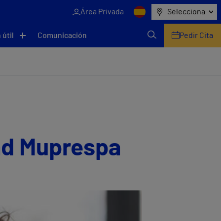
Área Privada
Selecciona
 útil
Comunicación
Pedir Cita
ad Muprespa