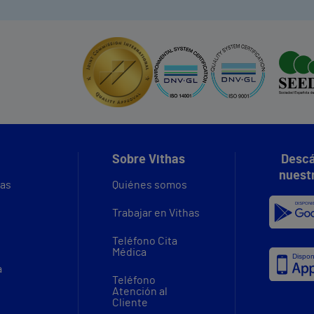
Sobre Vithas
Descá
nuest
vas
Quiénes somos
Trabajar en Vithas
Teléfono Cita
Médica
a
Teléfono
Atención al
Cliente