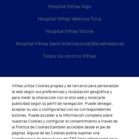
Hospital Vithas Vigo
Hospital Vithas Valencia Turia
Hospital Vithas Vitoria
Hospital Vithas Xanit Internacional (Benalmádena)
Todos los centros Vithas
Sobre Vithas
Vithas utiliza Cookies propias y de terceros para personalizar
la web según sus preferencias y localización geográfica y
Quiénes somos
para medir la interacción con el sitio web y mostrarle
publicidad según su perfil de navegación. Puede denegar,
Trabajar en Vithas
aceptar su uso o configurarlas con los correspondientes
botones. Puede acceder a la información completa sobre
Teléfono Cita Médica
nuestras Cookies y configurar el consentimiento a través de
la Política de Cookies (también accesible desde el pie de
Teléfono Atención al Cliente
página). Alguna de las Cookies podría suponer una