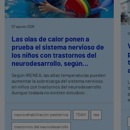
07 agosto 2026
0
Las olas de calor ponen a
prueba el sistema nervioso de
los niños con trastornos del
neurodesarrollo, según
expertos en
Según IRENEA, las altas temperaturas pueden
neurorrehabilitación
aumentar la sobrecarga del sistema nervioso
L
pediátrica de Vithas
en niños con trastornos del neurodesarrollo
'
Aunque todavía no existen estudios
p
específicos, la evidencia científica permite
a
comprender por qué el calor puede influir en la
c
atención, la regulación emocional y la
d
neurorehabilitación pediátrica
TDAH
tea
conducta
s
trastornos del neurodesarrollo