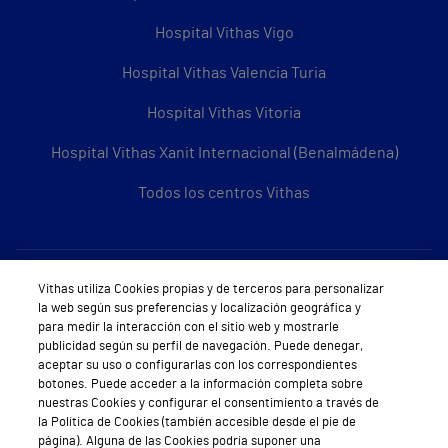
Hospital Vithas Vigo
Hospital Vithas Valencia Turia
Hospital Vithas Vitoria
Hospital Vithas Xanit Internacional (Benalmádena)
Todos los centros Vithas
Sobre Vithas
Vithas utiliza Cookies propias y de terceros para personalizar
la web según sus preferencias y localización geográfica y
Quiénes somos
para medir la interacción con el sitio web y mostrarle
publicidad según su perfil de navegación. Puede denegar,
Trabajar en Vithas
aceptar su uso o configurarlas con los correspondientes
botones. Puede acceder a la información completa sobre
Teléfono Cita Médica
nuestras Cookies y configurar el consentimiento a través de
la Política de Cookies (también accesible desde el pie de
Teléfono Atención al Cliente
página). Alguna de las Cookies podría suponer una