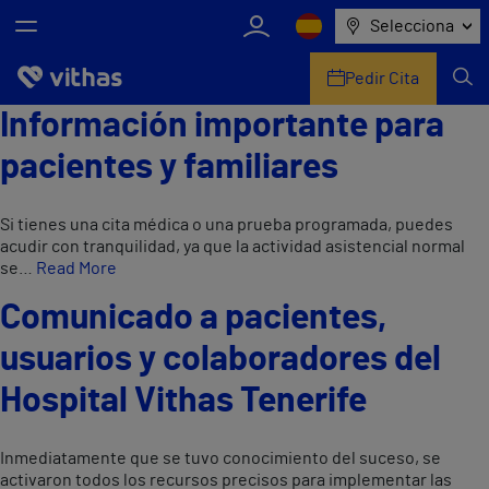
Selecciona
Pedir Cita
Información importante para
Nosotros
pacientes y familiares
Centros
Si tienes una cita médica o una prueba programada, puedes
Servicios de salud
acudir con tranquilidad, ya que la actividad asistencial normal
se…
Read More
Equipo médico y asistencial
Comunicado a pacientes,
Información útil
usuarios y colaboradores del
Hospital Vithas Tenerife
Comunicación
Inmediatamente que se tuvo conocimiento del suceso, se
activaron todos los recursos precisos para implementar las