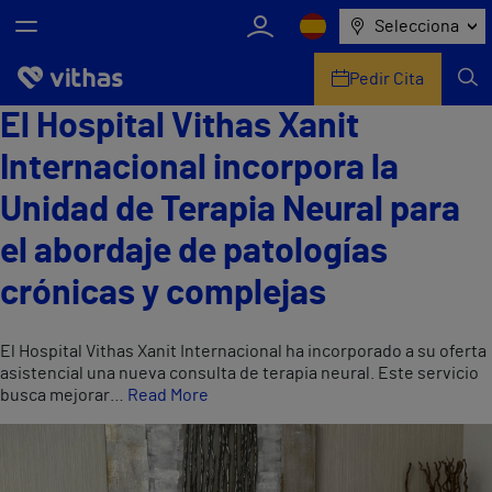
Selecciona
Pedir Cita
El Hospital Vithas Xanit
Nosotros
Internacional incorpora la
Centros
Unidad de Terapia Neural para
Servicios de salud
el abordaje de patologías
crónicas y complejas
Equipo médico y asistencial
Información útil
El Hospital Vithas Xanit Internacional ha incorporado a su oferta
asistencial una nueva consulta de terapia neural. Este servicio
busca mejorar…
Read More
Comunicación