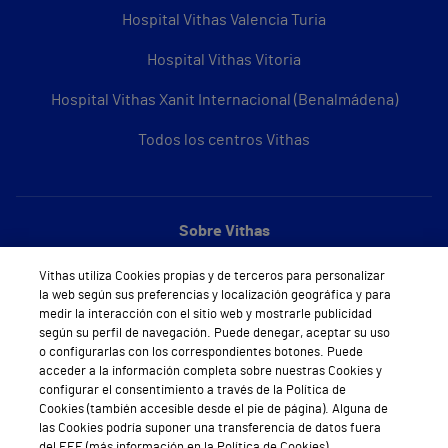
Hospital Vithas Valencia Turia
Hospital Vithas Vitoria
Hospital Vithas Xanit Internacional (Benalmádena)
Todos los centros Vithas
Sobre Vithas
Quiénes somos
Vithas utiliza Cookies propias y de terceros para personalizar
la web según sus preferencias y localización geográfica y para
Trabajar en Vithas
medir la interacción con el sitio web y mostrarle publicidad
según su perfil de navegación. Puede denegar, aceptar su uso
Teléfono Cita Médica
o configurarlas con los correspondientes botones. Puede
acceder a la información completa sobre nuestras Cookies y
Teléfono Atención al Cliente
configurar el consentimiento a través de la Política de
Cookies (también accesible desde el pie de página). Alguna de
Política de seguridad y salud en el trabajo
las Cookies podría suponer una transferencia de datos fuera
del EEE (más información en la Política de Cookies).