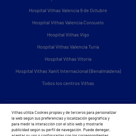
Hospital Vithas Valencia 9 de Octubre
Hospital Vithas Valencia Consuelo
Hospital Vithas Vigo
Hospital Vithas Valencia Turia
Hospital Vithas Vitoria
Hospital Vithas Xanit Internacional (Benalmádena)
Todos los centros Vithas
Sobre Vithas
Vithas utiliza Cookies propias y de terceros para personalizar
la web según sus preferencias y localización geográfica y
Quiénes somos
para medir la interacción con el sitio web y mostrarle
publicidad según su perfil de navegación. Puede denegar,
Trabajar en Vithas
aceptar su uso o configurarlas con los correspondientes