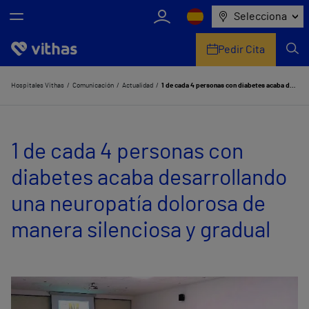
Selecciona
Pedir Cita
Nosotros
Hospitales Vithas
Comunicación
Actualidad
1 de cada 4 personas con diabetes acaba desarrollando una neuropatía dolorosa de manera silenciosa y gradual
Centros
1 de cada 4 personas con
Servicios de salud
diabetes acaba desarrollando
Equipo médico y asistencial
una neuropatía dolorosa de
Información útil
manera silenciosa y gradual
Comunicación