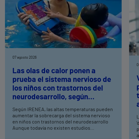
07 agosto 2026
0
Las olas de calor ponen a
prueba el sistema nervioso de
los niños con trastornos del
neurodesarrollo, según
expertos en
Según IRENEA, las altas temperaturas pueden
neurorrehabilitación
aumentar la sobrecarga del sistema nervioso
L
pediátrica de Vithas
en niños con trastornos del neurodesarrollo
'
Aunque todavía no existen estudios
p
específicos, la evidencia científica permite
a