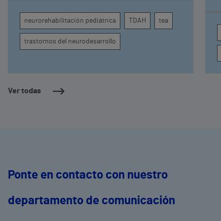
comprender por qué el calor puede influir en la
c
atención, la regulación emocional y la
d
neurorehabilitación pediátrica
TDAH
tea
conducta
s
trastornos del neurodesarrollo
Ver todas
Ponte en contacto con nuestro
departamento de comunicación