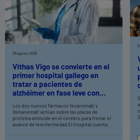
0
06 agosto 2026
Vithas Vigo se convierte en el
primer hospital gallego en
tratar a pacientes de
alzhéimer en fase leve con
S
terapias antiamiloide
a
Los dos nuevos fármacos 'lecanemab' y
c
'donanemab' actúan sobre las placas de
S
proteína amiloide en el cerebro para frenar el
avance de la enfermedad El hospital cuenta
con cuatro neurólogos y tecnología de
diagnóstico por imagen para el exhaustivo