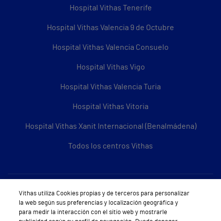
Hospital Vithas Tenerife
Hospital Vithas Valencia 9 de Octubre
Hospital Vithas Valencia Consuelo
Hospital Vithas Vigo
Hospital Vithas Valencia Turia
Hospital Vithas Vitoria
Hospital Vithas Xanit Internacional (Benalmádena)
Todos los centros Vithas
Sobre Vithas
Vithas utiliza Cookies propias y de terceros para personalizar
la web según sus preferencias y localización geográfica y
Quiénes somos
para medir la interacción con el sitio web y mostrarle