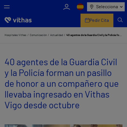
Selecciona
Pedir Cita
Nosotros
Hospitales Vithas
Comunicación
Actualidad
40 agentes de la Guardia Civil y la Policía forman un pasillo de honor a un compañero que llevaba ingresado en Vithas Vigo desde octubre
Centros
40 agentes de la Guardia Civil
Servicios de salud
y la Policía forman un pasillo
Equipo médico y asistencial
de honor a un compañero que
Información útil
llevaba ingresado en Vithas
Comunicación
Vigo desde octubre