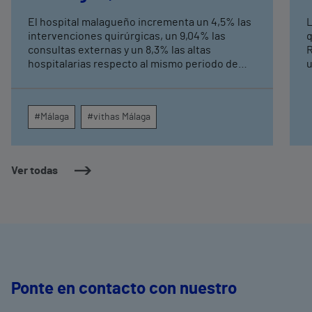
externas y altas hospitalarias
El hospital malagueño incrementa un 4,5% las
L
intervenciones quirúrgicas, un 9,04% las
q
consultas externas y un 8,3% las altas
R
hospitalarias respecto al mismo periodo de
u
2025, consolidando su crecimiento asistencial.
e
La red de centros médicos de Vithas en la
N
provincia dispara un 140% las intervenciones
c
#Málaga
#vithas Málaga
quirúrgicas ambulatorias y un 7% las consultas
e
externas, con un papel destacado de unidades
g
como oftalmología, aparato digestivo,
c
dermatología y cirugía general.
c
Ver todas
m
e
Ponte en contacto con nuestro