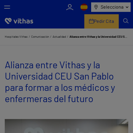
Selecciona
Pedir Cita
Nosotros
Hospitales Vithas
Comunicación
Actualidad
Alianza entre Vithas y la Universidad CEU San Pablo para formar a los médicos y enfermeras del futuro
Centros
Alianza entre Vithas y la
Servicios de salud
Universidad CEU San Pablo
Equipo médico y asistencial
para formar a los médicos y
Información útil
enfermeras del futuro
Comunicación