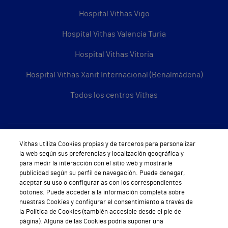
Hospital Vithas Vigo
Hospital Vithas Valencia Turia
Hospital Vithas Vitoria
Hospital Vithas Xanit Internacional (Benalmádena)
Todos los centros Vithas
Sobre Vithas
Vithas utiliza Cookies propias y de terceros para personalizar
la web según sus preferencias y localización geográfica y
Quiénes somos
para medir la interacción con el sitio web y mostrarle
publicidad según su perfil de navegación. Puede denegar,
Trabajar en Vithas
aceptar su uso o configurarlas con los correspondientes
botones. Puede acceder a la información completa sobre
Teléfono Cita Médica
nuestras Cookies y configurar el consentimiento a través de
la Política de Cookies (también accesible desde el pie de
Teléfono Atención al Cliente
página). Alguna de las Cookies podría suponer una