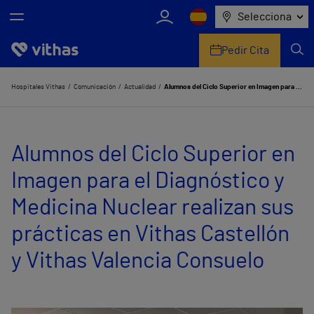
Selecciona
Pedir Cita
Nosotros
Hospitales Vithas
Comunicación
Actualidad
Alumnos del Ciclo Superior en Imagen para el Diagnóstico y Medicina Nuclear realizan sus prácticas en Vithas Castellón y Vithas Valencia Consuelo
Centros
Alumnos del Ciclo Superior en
Servicios de salud
Imagen para el Diagnóstico y
Equipo médico y asistencial
Medicina Nuclear realizan sus
Información útil
prácticas en Vithas Castellón
Comunicación
y Vithas Valencia Consuelo