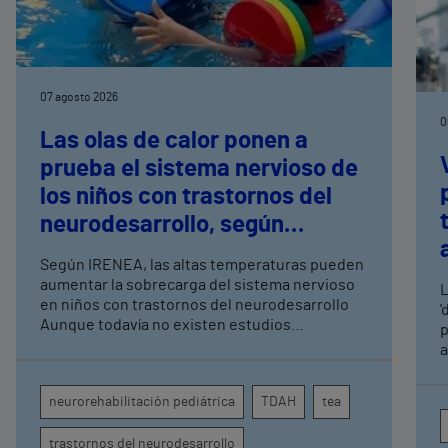
07 agosto 2026
0
Las olas de calor ponen a
prueba el sistema nervioso de
los niños con trastornos del
neurodesarrollo, según
expertos en
Según IRENEA, las altas temperaturas pueden
neurorrehabilitación
aumentar la sobrecarga del sistema nervioso
L
pediátrica de Vithas
en niños con trastornos del neurodesarrollo
'
Aunque todavía no existen estudios
p
específicos, la evidencia científica permite
a
comprender por qué el calor puede influir en la
c
atención, la regulación emocional y la
d
neurorehabilitación pediátrica
TDAH
tea
conducta
s
trastornos del neurodesarrollo