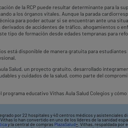
licación de la RCP puede resultar determinante para la s
ando a los órganos vitales. Aunque la parada cardiorresp
nica para poder actuar si se encuentran ante una situaci
os derivados de accidentes de tráfico, ahogamientos o e
este tipo de formación desde edades tempranas para refo
ios está disponible de manera gratuita para estudiantes 
sional.
 Aula Salud, un proyecto gratuito, desarrollado íntegrame
ludables y cuidados de la salud, como parte del compromis
 programa educativo Vithas Aula Salud Colegios y cómo s
egrado por 22 hospitales y 40 centros médicos y asistenciales di
ithas lo han convertido en uno de los líderes de la sanidad espa
tica
y la central de compras
PlazaSalud
+
. Vithas, respaldada por 