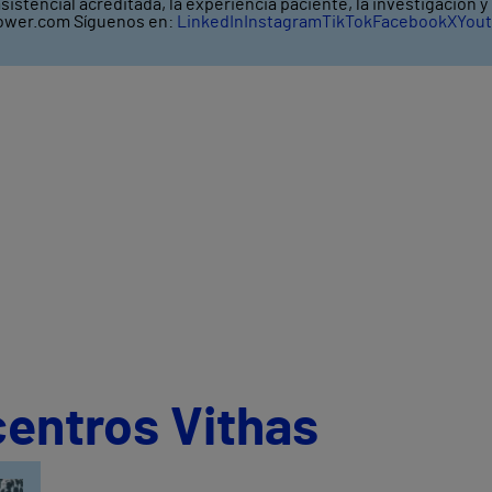
asistencial acreditada, la experiencia paciente, la investigación 
wer.com Síguenos en:
LinkedIn
Instagram
TikTok
Facebook
X
You
centros Vithas