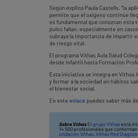
Según explica Paula Castells, “la ap
permite que el oxígeno continúe lleg
es fundamental que conozcan esta téc
pulso fallan, especialmente en cas
subraya la importancia de impartir 
de riesgo vital.
El programa Vithas Aula Salud Coleg
desde Infantil hasta Formación Profe
Esta iniciativa se integra en Vithas
y formar a la sociedad en hábitos sa
el bienestar social.
En este
enlace
puedes saber más del
Sobre Vithas
El
grupo Vithas
está int
14.500 profesionales que conforman V
undación Vithas
,
Vithas Red Diagnós