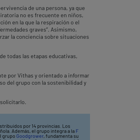
upervivencia de una persona, ya que
iratoria no es frecuente en niños,
ón en la que la respiración o el
nfermedades graves”. Asimismo,
rzar la conciencia sobre situaciones
de todas las etapas educativas,
nte por Vithas y orientado a informar
o del grupo con la sostenibilidad y
olicitarlo.
stribuidos por 14 provincias. Los
ñola. Además, el grupo integra a la
F
el grupo
Goodgrower
, fundamenta su