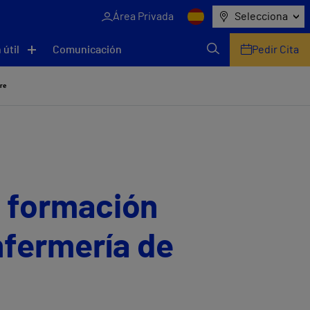
Área Privada
Selecciona
 útil
Comunicación
Pedir Cita
bre
n formación
nfermería de