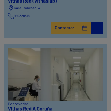
Vithas Red (Vithaslab)
Calle Troncoso, 3
986228318
Avenida de Vigo, 5
Contactar
986841100
Calle Alfredo Vicenti, 42
981067066
Pontevedra
Vithas Red A Coruña