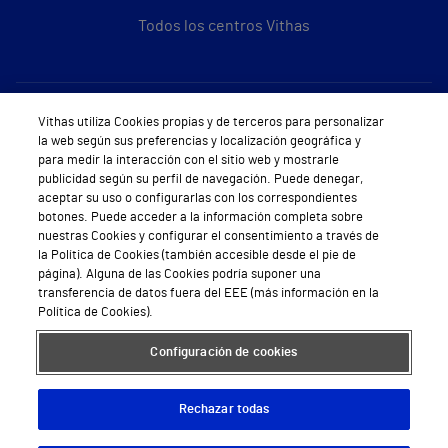
Todos los centros Vithas
Sobre Vithas
Vithas utiliza Cookies propias y de terceros para personalizar
la web según sus preferencias y localización geográfica y
Quiénes somos
para medir la interacción con el sitio web y mostrarle
publicidad según su perfil de navegación. Puede denegar,
Trabajar en Vithas
aceptar su uso o configurarlas con los correspondientes
botones. Puede acceder a la información completa sobre
Teléfono Cita Médica
nuestras Cookies y configurar el consentimiento a través de
la Política de Cookies (también accesible desde el pie de
Teléfono Atención al Cliente
página). Alguna de las Cookies podría suponer una
transferencia de datos fuera del EEE (más información en la
Política de seguridad y salud en el trabajo
Política de Cookies).
Conoce a Supervita
Configuración de cookies
Rechazar todas
Aviso Legal
Política de cookies
Política de privacidad
Mapa web
Protección de datos