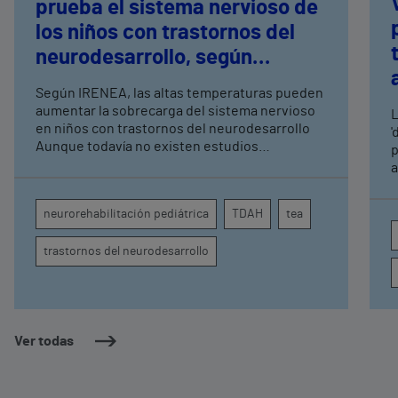
prueba el sistema nervioso de
los niños con trastornos del
neurodesarrollo, según
expertos en
Según IRENEA, las altas temperaturas pueden
neurorrehabilitación
aumentar la sobrecarga del sistema nervioso
L
pediátrica de Vithas
en niños con trastornos del neurodesarrollo
'
Aunque todavía no existen estudios
p
específicos, la evidencia científica permite
a
comprender por qué el calor puede influir en la
c
atención, la regulación emocional y la
d
neurorehabilitación pediátrica
TDAH
tea
conducta
s
trastornos del neurodesarrollo
Ver todas