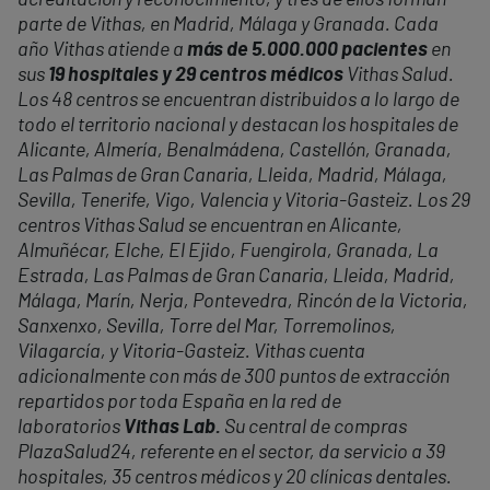
acreditación y reconocimiento, y tres de ellos forman
parte de Vithas, en Madrid, Málaga y Granada. Cada
año Vithas atiende a
más de 5.000.000 pacientes
en
sus
19 hospitales y 29 centros médicos
Vithas Salud.
Los 48 centros se encuentran distribuidos a lo largo de
todo el territorio nacional y destacan los hospitales de
Alicante, Almería, Benalmádena, Castellón, Granada,
Las Palmas de Gran Canaria, Lleida, Madrid, Málaga,
Sevilla, Tenerife, Vigo, Valencia y Vitoria-Gasteiz. Los 29
centros Vithas Salud se encuentran en Alicante,
Almuñécar, Elche, El Ejido, Fuengirola, Granada, La
Estrada, Las Palmas de Gran Canaria, Lleida, Madrid,
Málaga,
Mar
ín, Nerja, Pontevedra, Rincón de la Victoria,
Sanxenxo, Sevilla, Torre del
Mar
, Torremolinos,
Vilagarcía, y Vitoria-Gasteiz. Vithas cuenta
adicionalmente con más de 300 puntos de extracción
repartidos por toda España en la red de
laboratorios
Vithas Lab.
Su central de compras
PlazaSalud24, referente en el sector, da servicio a 39
hospitales, 35 centros médicos y 20 clínicas dentales.