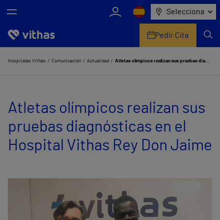
Selecciona
Pedir Cita
Nosotros
Hospitales Vithas
Comunicación
Actualidad
Atletas olímpicos realizan sus pruebas diagnósticas en el Hospital Vithas Rey Don Jaime
Centros
Atletas olímpicos realizan sus
Servicios de salud
pruebas diagnósticas en el
Equipo médico y asistencial
Hospital Vithas Rey Don Jaime
Información útil
Comunicación