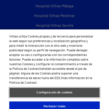
Hospital Vithas Málaga
Hospital Vithas Medimar
Hospital Vithas Sevilla
Hospital Vithas Tenerife
Vithas utiliza Cookies propias y de terceros para personalizar
la web según sus preferencias y localización geográfica y
Hospital Vithas Valencia 9 de Octubre
para medir la interacción con el sitio web y mostrarle
publicidad según su perfil de navegación. Puede denegar,
Hospital Vithas Valencia Consuelo
aceptar su uso o configurarlas con los correspondientes
botones. Puede acceder a la información completa sobre
Hospital Vithas Vigo
nuestras Cookies y configurar el consentimiento a través de
la Política de Cookies (también accesible desde el pie de
página). Alguna de las Cookies podría suponer una
Hospital Vithas Valencia Turia
transferencia de datos fuera del EEE (más información en la
Política de Cookies).
Hospital Vithas Vitoria
Configuración de cookies
Hospital Vithas Xanit Internacional (Benalmádena)
Todos los centros Vithas
Rechazar todas