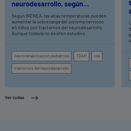
neurodesarrollo, según
expertos en
Según IRENEA, las altas temperaturas pueden
neurorrehabilitación
aumentar la sobrecarga del sistema nervioso
L
pediátrica de Vithas
en niños con trastornos del neurodesarrollo
'
Aunque todavía no existen estudios
p
específicos, la evidencia científica permite
a
comprender por qué el calor puede influir en la
c
atención, la regulación emocional y la
d
neurorehabilitación pediátrica
TDAH
tea
conducta
s
trastornos del neurodesarrollo
Ver todas