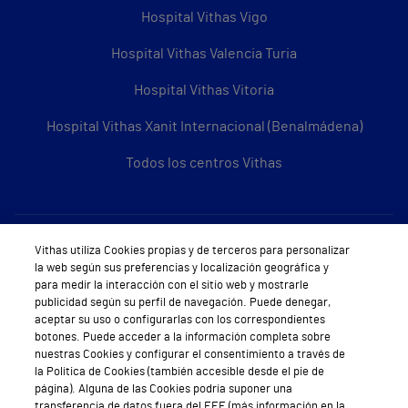
Hospital Vithas Vigo
Hospital Vithas Valencia Turia
Hospital Vithas Vitoria
Hospital Vithas Xanit Internacional (Benalmádena)
Todos los centros Vithas
Sobre Vithas
Vithas utiliza Cookies propias y de terceros para personalizar
la web según sus preferencias y localización geográfica y
Quiénes somos
para medir la interacción con el sitio web y mostrarle
publicidad según su perfil de navegación. Puede denegar,
Trabajar en Vithas
aceptar su uso o configurarlas con los correspondientes
botones. Puede acceder a la información completa sobre
Teléfono Cita Médica
nuestras Cookies y configurar el consentimiento a través de
la Política de Cookies (también accesible desde el pie de
Teléfono Atención al Cliente
página). Alguna de las Cookies podría suponer una
transferencia de datos fuera del EEE (más información en la