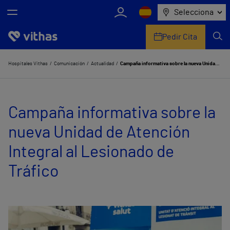
Selecciona
Pedir Cita
Nosotros
Hospitales Vithas
Comunicación
Actualidad
Campaña informativa sobre la nueva Unidad de Atención Integral al Lesionado de Tráfico
Centros
Campaña informativa sobre la
Servicios de salud
nueva Unidad de Atención
Equipo médico y asistencial
Integral al Lesionado de
Información útil
Tráfico
Comunicación