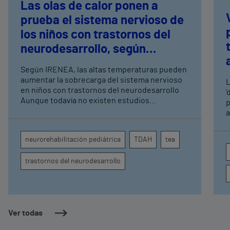
Las olas de calor ponen a
prueba el sistema nervioso de
los niños con trastornos del
neurodesarrollo, según
expertos en
Según IRENEA, las altas temperaturas pueden
neurorrehabilitación
aumentar la sobrecarga del sistema nervioso
L
pediátrica de Vithas
en niños con trastornos del neurodesarrollo
'
Aunque todavía no existen estudios
p
específicos, la evidencia científica permite
a
comprender por qué el calor puede influir en la
c
atención, la regulación emocional y la
d
neurorehabilitación pediátrica
TDAH
tea
conducta
s
trastornos del neurodesarrollo
Ver todas