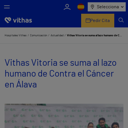
Selecciona
Pedir Cita
Nosotros
Hospitales Vithas
Comunicación
Actualidad
Vithas Vitoria se suma al lazo humano de Contra el Cáncer en Álava
Centros
Vithas Vitoria se suma al lazo
Servicios de salud
humano de Contra el Cáncer
Equipo médico y asistencial
en Álava
Información útil
Comunicación