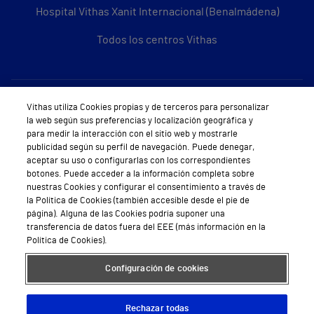
Hospital Vithas Xanit Internacional (Benalmádena)
Todos los centros Vithas
Sobre Vithas
Vithas utiliza Cookies propias y de terceros para personalizar
la web según sus preferencias y localización geográfica y
Quiénes somos
para medir la interacción con el sitio web y mostrarle
publicidad según su perfil de navegación. Puede denegar,
Trabajar en Vithas
aceptar su uso o configurarlas con los correspondientes
botones. Puede acceder a la información completa sobre
Teléfono Cita Médica
nuestras Cookies y configurar el consentimiento a través de
la Política de Cookies (también accesible desde el pie de
Teléfono Atención al Cliente
página). Alguna de las Cookies podría suponer una
transferencia de datos fuera del EEE (más información en la
Política de seguridad y salud en el trabajo
Política de Cookies).
Conoce a Supervita
Configuración de cookies
Rechazar todas