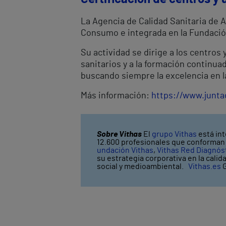
La Agencia de Calidad Sanitaria de A
Consumo e integrada en la Fundació
Su actividad se dirige a los centros 
sanitarios y a la formación continua
buscando siempre la excelencia en la
Más información:
https://www.junta
Sobre Vithas
El
grupo Vithas
está int
12.600 profesionales que conforman V
undación Vithas
,
Vithas Red Diagnós
su estrategia corporativa en la calid
social y medioambiental.
Vithas.es
G