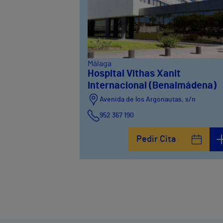
Málaga
Hospital Vithas Xanit
Internacional (Benalmádena)
Avenida de los Argonautas, s/n
952 367 190
Avenida del Cosmo , 4
Pedir Cita
952 56 19 51