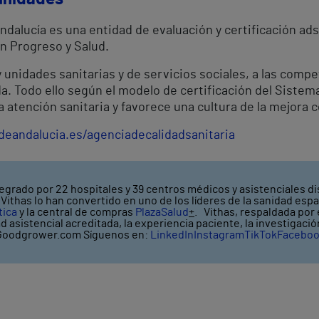
ndalucía es una entidad de evaluación y certificación adsc
n Progreso y Salud.
y unidades sanitarias y de servicios sociales, a las comp
da. Todo ello según el modelo de certificación del Sistem
 atención sanitaria y favorece una cultura de la mejora 
deandalucia.es/agenciadecalidadsanitaria
egrado por 22 hospitales y 39 centros médicos y asistenciales di
ithas lo han convertido en uno de los líderes de la sanidad espa
tica
y la central de compras
PlazaSalud
+
. Vithas, respaldada por
ad asistencial acreditada, la experiencia paciente, la investigaci
oodgrower.com Síguenos en:
LinkedIn
Instagram
TikTok
Facebo