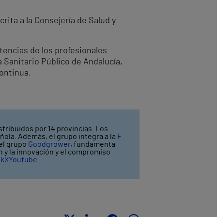
rita a la Consejería de Salud y
etencias de los profesionales
a Sanitario Público de Andalucía,
continua.
stribuidos por 14 provincias. Los
ñola. Además, el grupo integra a la
F
 el grupo
Goodgrower
, fundamenta
ón y la innovación y el compromiso
ok
X
Youtube