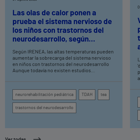
0
Las olas de calor ponen a
prueba el sistema nervioso de
los niños con trastornos del
neurodesarrollo, según
expertos en
Según IRENEA, las altas temperaturas pueden
neurorrehabilitación
aumentar la sobrecarga del sistema nervioso
L
pediátrica de Vithas
en niños con trastornos del neurodesarrollo
'
Aunque todavía no existen estudios
p
específicos, la evidencia científica permite
a
comprender por qué el calor puede influir en la
c
atención, la regulación emocional y la
d
neurorehabilitación pediátrica
TDAH
tea
conducta
s
trastornos del neurodesarrollo
Ver todas