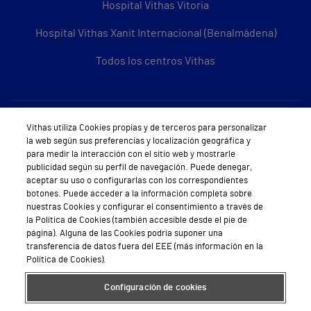
Hospital Vithas Vitoria
Hospital Vithas Xanit Internacional (Benalmádena)
Todos los centros Vithas
Sobre Vithas
Vithas utiliza Cookies propias y de terceros para personalizar
la web según sus preferencias y localización geográfica y
Quiénes somos
para medir la interacción con el sitio web y mostrarle
publicidad según su perfil de navegación. Puede denegar,
Trabajar en Vithas
aceptar su uso o configurarlas con los correspondientes
botones. Puede acceder a la información completa sobre
Teléfono Cita Médica
nuestras Cookies y configurar el consentimiento a través de
la Política de Cookies (también accesible desde el pie de
Teléfono Atención al Cliente
página). Alguna de las Cookies podría suponer una
transferencia de datos fuera del EEE (más información en la
Política de seguridad y salud en el trabajo
Política de Cookies).
Conoce a Supervita
Configuración de cookies