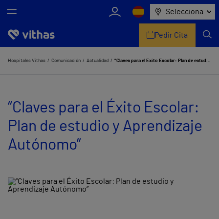
Selecciona
Pedir Cita
Nosotros
Hospitales Vithas
Comunicación
Actualidad
“Claves para el Éxito Escolar: Plan de estudio y Aprendizaje Autónomo”
Centros
“Claves para el Éxito Escolar:
Servicios de salud
Plan de estudio y Aprendizaje
Equipo médico y asistencial
Autónomo”
Información útil
Comunicación