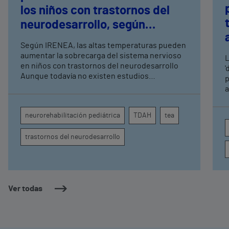
los niños con trastornos del
neurodesarrollo, según
expertos en
Según IRENEA, las altas temperaturas pueden
neurorrehabilitación
aumentar la sobrecarga del sistema nervioso
L
pediátrica de Vithas
en niños con trastornos del neurodesarrollo
'
Aunque todavía no existen estudios
p
específicos, la evidencia científica permite
a
comprender por qué el calor puede influir en la
c
atención, la regulación emocional y la
d
neurorehabilitación pediátrica
TDAH
tea
conducta
s
trastornos del neurodesarrollo
Ver todas