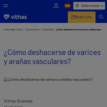
Selecciona
Pedir Cita
Nosotros
Hospitales Vithas
Comunicación
Actualidad
¿Cómo deshacerse de varices y arañas vasculares?
Centros
¿Cómo deshacerse de varices
Servicios de salud
y arañas vasculares?
Equipo médico y asistencial
Información útil
Comunicación
Vithas Granada