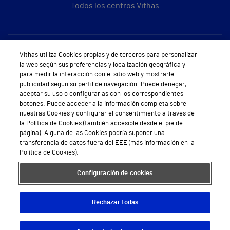
Todos los centros Vithas
Sobre Vithas
Vithas utiliza Cookies propias y de terceros para personalizar
la web según sus preferencias y localización geográfica y
Quiénes somos
para medir la interacción con el sitio web y mostrarle
publicidad según su perfil de navegación. Puede denegar,
Trabajar en Vithas
aceptar su uso o configurarlas con los correspondientes
botones. Puede acceder a la información completa sobre
Teléfono Cita Médica
nuestras Cookies y configurar el consentimiento a través de
la Política de Cookies (también accesible desde el pie de
Teléfono Atención al Cliente
página). Alguna de las Cookies podría suponer una
transferencia de datos fuera del EEE (más información en la
Política de seguridad y salud en el trabajo
Política de Cookies).
Conoce a Supervita
Configuración de cookies
Rechazar todas
Aviso Legal
Política de cookies
Política de privacidad
Mapa web
Protección de datos