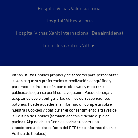
Hospital Vithas Valencia Turia
Hospital Vithas Vitoria
Hospital Vithas Xanit Internacional (Benalmádena)
Todos los centros Vithas
Sobre Vithas
Vithas utiliza Cookies propias y de terceros para personalizar
la web según sus preferencias y localización geográfica y
Quiénes somos
para medir la interacción con el sitio web y mostrarle
publicidad según su perfil de navegación. Puede denegar,
Trabajar en Vithas
aceptar su uso o configurarlas con los correspondientes
botones. Puede acceder a la información completa sobre
Teléfono Cita Médica
nuestras Cookies y configurar el consentimiento a través de
la Política de Cookies (también accesible desde el pie de
Teléfono Atención al Cliente
página). Alguna de las Cookies podría suponer una
transferencia de datos fuera del EEE (más información en la
Política de seguridad y salud en el trabajo
Política de Cookies).