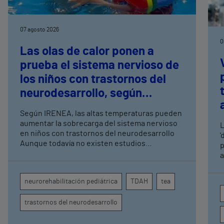
07 agosto 2026
0
Las olas de calor ponen a
prueba el sistema nervioso de
los niños con trastornos del
neurodesarrollo, según
expertos en
Según IRENEA, las altas temperaturas pueden
neurorrehabilitación
aumentar la sobrecarga del sistema nervioso
L
pediátrica de Vithas
en niños con trastornos del neurodesarrollo
'
Aunque todavía no existen estudios
p
específicos, la evidencia científica permite
a
comprender por qué el calor puede influir en la
c
atención, la regulación emocional y la
d
neurorehabilitación pediátrica
TDAH
tea
conducta
s
trastornos del neurodesarrollo