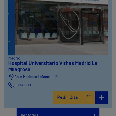
Madrid
Hospital Universitario Vithas Madrid La
Milagrosa
Calle Modesto Lafuente, 14
914472100
Calle Fernández de la Hoz, 45
Pedir Cita
914473400
Ver todos