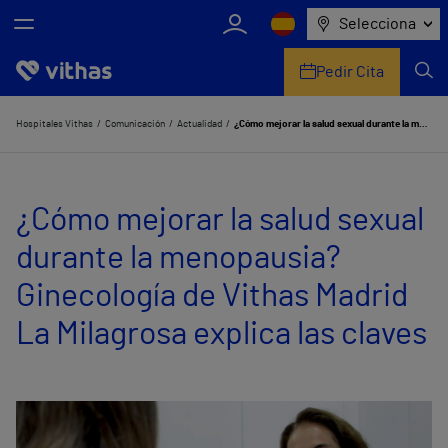
Selecciona
Pedir Cita
Nosotros
Hospitales Vithas
Comunicación
Actualidad
¿Cómo mejorar la salud sexual durante la menopausia? Ginecología de Vithas Madrid La Milagrosa explica las claves
Centros
¿Cómo mejorar la salud sexual
Servicios de salud
durante la menopausia?
Equipo médico y asistencial
Ginecología de Vithas Madrid
Información útil
La Milagrosa explica las claves
Comunicación