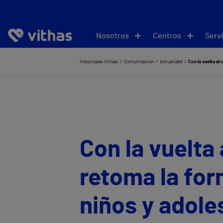
Nosotros
Centros
Servi
Hospitales Vithas
Comunicación
Actualidad
Con la vuelta al
Con la vuelta 
retoma la for
niños y adol