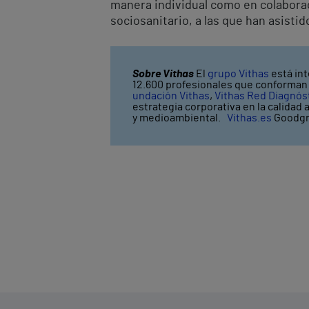
manera individual como en colaborac
sociosanitario, a las que han asisti
Sobre Vithas
El
grupo Vithas
está int
12.600 profesionales que conforman V
undación Vithas
,
Vithas Red Diagnós
estrategia corporativa en la calidad 
y medioambiental.
Vithas.es
Goodgr