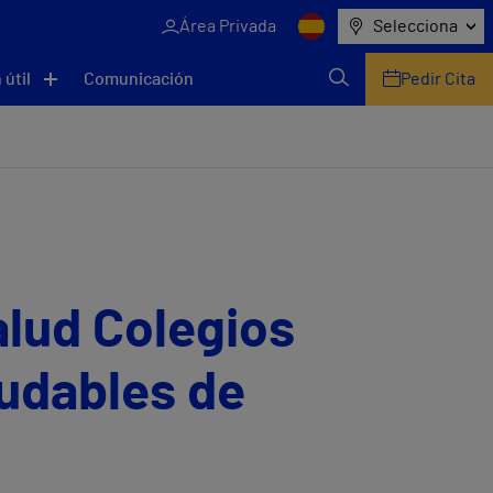
Área Privada
Selecciona
 útil
Comunicación
Pedir Cita
Salud Colegios
ludables de