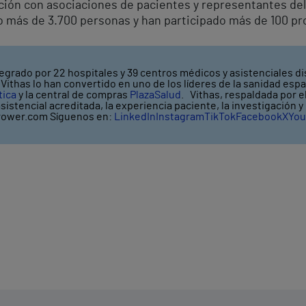
ión con asociaciones de pacientes y representantes del
do más de 3.700 personas y han participado más de 100 pr
egrado por 22 hospitales y 39 centros médicos y asistenciales di
ithas lo han convertido en uno de los líderes de la sanidad espa
tica
y la central de compras
PlazaSalud
. Vithas, respaldada por 
asistencial acreditada, la experiencia paciente, la investigación 
ower.com Síguenos en:
LinkedIn
Instagram
TikTok
Facebook
X
You