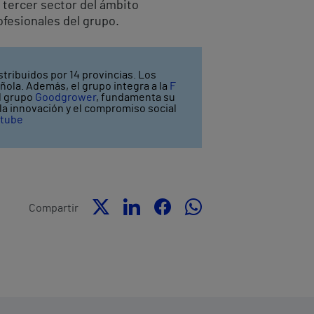
 tercer sector del ámbito
ofesionales del grupo.
stribuidos por 14 provincias. Los
ñola. Además, el grupo integra a la
F
el grupo
Goodgrower
, fundamenta su
y la innovación y el compromiso social
tube
Compartir