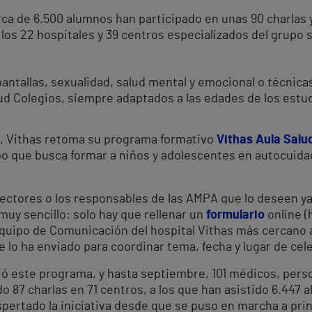
ca de 6.500 alumnos han participado en unas 90 charlas y
 los 22 hospitales y 39 centros especializados del grupo 
pantallas, sexualidad, salud mental y emocional o técnic
lud Colegios, siempre adaptados a las edades de los estu
ar, Vithas retoma su programa formativo
Vithas Aula Salu
po que busca formar a niños y adolescentes en autocuidad
rectores o los responsables de las AMPA que lo deseen ya
 muy sencillo: solo hay que rellenar un
formulario
online (
equipo de Comunicación del hospital Vithas más cercano a
e lo ha enviado para coordinar tema, fecha y lugar de cele
ó este programa, y hasta septiembre, 101 médicos, perso
o 87 charlas en 71 centros, a los que han asistido 6.447
pertado la iniciativa desde que se puso en marcha a pri