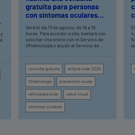
gratuita para personas
c
con síntomas oculares
c
tras el eclipse solar
c
Será el día 13 de agosto, de 16 a 19
E
a
horas. Para acceder a ella, bastará con
4
 y
solicitar cita online con el Servicio de
9
de
Oftalmología o acudir al Servicio de
la
Urgencias del centro hospitalario
m
s
s
c
en
consulta gratuita
eclipse solar 2026
p
o
i
Oftalmología
prevención ocular
a
e
u
retinopatía solar
salud visual
d
g
síntomas oculares