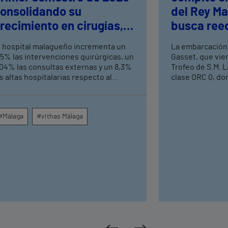
onsolidando su
del Rey Ma
recimiento en cirugías,
busca reed
onsultas externas y
logrados e
l hospital malagueño incrementa un
La embarcación
ltas hospitalarias
Mediterrá
,5% las intervenciones quirúrgicas, un
Gasset, que vie
,04% las consultas externas y un 8,3%
Trofeo de S.M. L
s altas hospitalarias respecto al
clase ORC 0, do
ismo periodo de 2025, consolidando
aspirantes a alz
u crecimiento asistencial. La red de
prueba que se c
entros médicos de Vithas en la
Náutico de Palma
#Málaga
#vithas Málaga
rovincia dispara un 140% las
Esta colaboraci
ntervenciones quirúrgicas
en la estrategia
mbulatorias y un 7% las consultas
deportivos del 
xternas, con un papel destacado de
alianzas con gr
nidades como oftalmología, aparato
entidades de re
igestivo, dermatología y cirugía
principales mar
eneral.
maratones de Es
Madrid o el Tro
Tenis