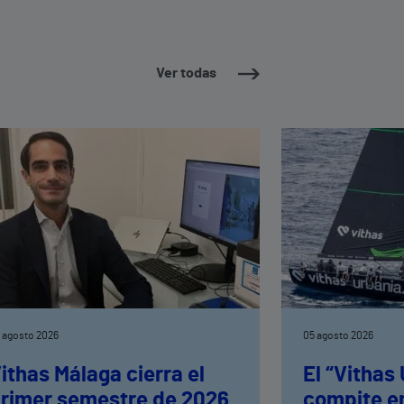
Ver todas
 agosto 2026
05 agosto 2026
ithas Málaga cierra el
El “Vithas
rimer semestre de 2026
compite en