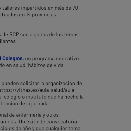
 talleres impartidos en más de 70
situados en 14 provincias
as de RCP son algunos de los temas
diantes
d Colegios
, un programa educativo
o en salud, hábitos de vida
 pueden solicitar la organización de
https://vithas.es/aula-salud/aula-
l colegio o instituto que ha hecho la
bración de la jornada.
nal de enfermería y otros
 alumnos. Un éxito de convocatoria
ncipios de año y que cualquier tema