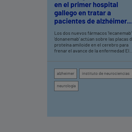
en el primer hospital
gallego en tratar a
pacientes de alzhéimer
en fase leve con terapias
Los dos nuevos fármacos 'lecanemab'
antiamiloide
'donanemab' actúan sobre las placas 
proteína amiloide en el cerebro para
frenar el avance de la enfermedad El
hospital cuenta con cuatro neurólogo
y tecnología de diagnóstico por imag
para el exhaustivo seguimiento clínic
alzheimer
instituto de neurociencias
de cada paciente
neurología