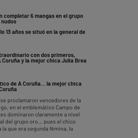
on completar 6 mangas en el grupo
11 nudos
o 13 años se situó en la general de
xtraordinario con dos primeros,
Coruña y la mejor chica Julia Brea
utico de A Coruña… la mejor chica
a Coruña
o se proclamaron vencedores de la
 Vigo, en el emblemático Campo de
eses dominaron claramente a nivel
l del grupo oro.., pues el chico
 la que era segunda fémina, la