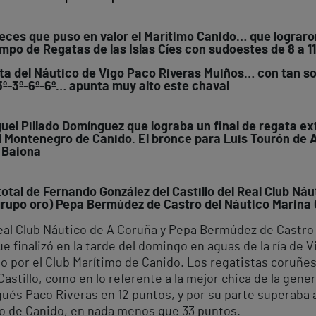
ueces que puso en valor el Marítimo Canido… que lograr
Campo de Regatas de las Islas Cíes con sudoestes de 8 a 
ta del Náutico de Vigo Paco Riveras Muiños… con tan sol
3º-3º-6º-6º… apunta muy alto este chaval
iguel Pillado Domínguez que lograba un final de regata e
 Montenegro de Canido. El bronce para Luis Tourón de A 
e Baiona
total de Fernando González del Castillo del Real Club Ná
l grupo oro) Pepa Bermúdez de Castro del Náutico Marin
Real Club Náutico de A Coruña y Pepa Bermúdez de Castr
e finalizó en la tarde del domingo en aguas de la ría de
do por el Club Marítimo de Canido. Los regatistas coruñ
stillo, como en lo referente a la mejor chica de la genera
gués Paco Riveras en 12 puntos, y por su parte superaba a
o de Canido, en nada menos que 33 puntos.