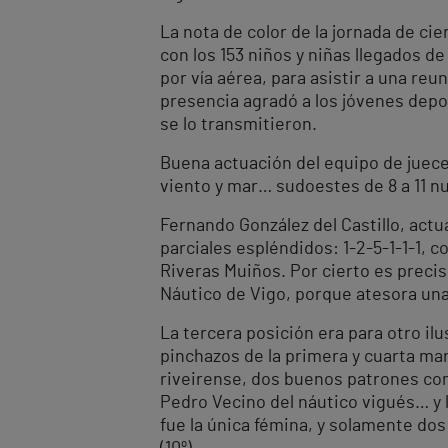
La nota de color de la jornada de ci
con los 153 niños y niñas llegados d
por vía aérea, para asistir a una re
presencia agradó a los jóvenes depor
se lo transmitieron.
Buena actuación del equipo de juece
viento y mar… sudoestes de 8 a 11 nu
Fernando González del Castillo, actu
parciales espléndidos: 1-2-5-1-1-1, 
Riveras Muiños. Por cierto es precis
Náutico de Vigo, porque atesora una
La tercera posición era para otro il
pinchazos de la primera y cuarta ma
riveirense, dos buenos patrones com
Pedro Vecino del náutico vigués… y l
fue la única fémina, y solamente dos