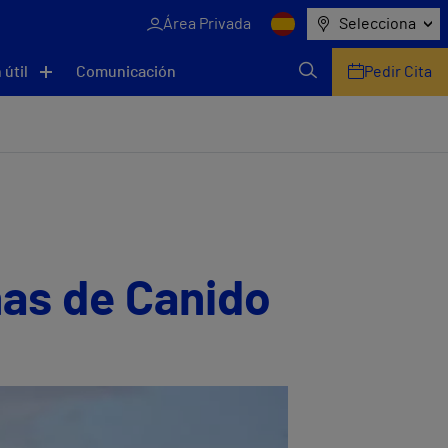
Área Privada
Selecciona
 útil
Comunicación
Pedir Cita
has de Canido