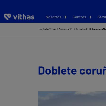
Nosotros
Centros
Servi
Hospitales Vithas
Comunicación
Actualidad
Doblete coruñés 
Doblete coruñ