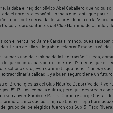
erre, la daba el regidor olívico Abel Caballero que no qui
e todo el noroeste español… pese a que tenía que partir a
unión importante derivada de su presidencia en la Asocia
tistas y representantes del Club Marítimo de Canido y de
s con el herculino Jaime García al mando, pues sacaban 
dos. Fruto de ella se lograban celebrar 6 mangas válidas e
al número uno del ranking de la Federación Gallega, domin
con lo que acumulaba 6 puntos metros, 12 menos que el se
o resaltar a este joven optimista que tiene 13 años y que
 extraordinaria calidad… y a buen seguro tiene un futur
ustre, Bruno Iglesias del Club Náutico Deportivo de Riveir
ngas: 8º-12… así como la quinta, pero que despreció como
o son Javier García de Marina Coruña y Jorge Costas de
a primera chica que es la hija de Chuny: Pepa Bermúdez d
 del grupo de loe elegidos fueron dos Sub13: Paco Rivera