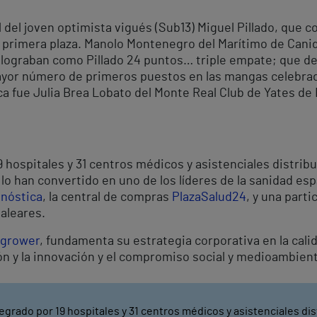
al del joven optimista vigués (Sub13) Miguel Pillado, que 
la primera plaza. Manolo Montenegro del Marítimo de Cani
ograban como Pillado 24 puntos… triple empate; que desh
ayor número de primeros puestos en las mangas celebrada
ca fue Julia Brea Lobato del Monte Real Club de Yates de
 hospitales y 31 centros médicos y asistenciales distribu
o han convertido en uno de los líderes de la sanidad esp
gnóstica
, la central de compras
PlazaSalud24
, y una parti
Baleares.
grower
, fundamenta su estrategia corporativa en la calid
ón y la innovación y el compromiso social y medioambient
egrado por 19 hospitales y 31 centros médicos y asistenciales dis