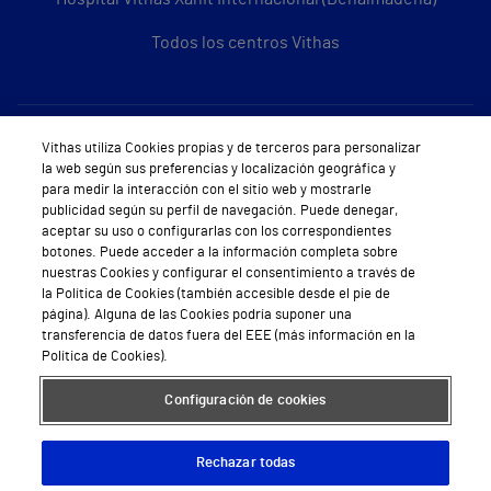
Todos los centros Vithas
Sobre Vithas
Vithas utiliza Cookies propias y de terceros para personalizar
la web según sus preferencias y localización geográfica y
Quiénes somos
para medir la interacción con el sitio web y mostrarle
publicidad según su perfil de navegación. Puede denegar,
Trabajar en Vithas
aceptar su uso o configurarlas con los correspondientes
botones. Puede acceder a la información completa sobre
Teléfono Cita Médica
nuestras Cookies y configurar el consentimiento a través de
la Política de Cookies (también accesible desde el pie de
Teléfono Atención al Cliente
página). Alguna de las Cookies podría suponer una
transferencia de datos fuera del EEE (más información en la
Política de seguridad y salud en el trabajo
Política de Cookies).
Conoce a Supervita
Configuración de cookies
Rechazar todas
Aviso Legal
Política de cookies
Política de privacidad
Mapa web
Protección de datos