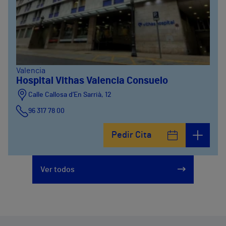
Valencia
Hospital Vithas Valencia Consuelo
Calle Callosa d’En Sarrià, 12
96 317 78 00
Pedir Cita
Ver todos