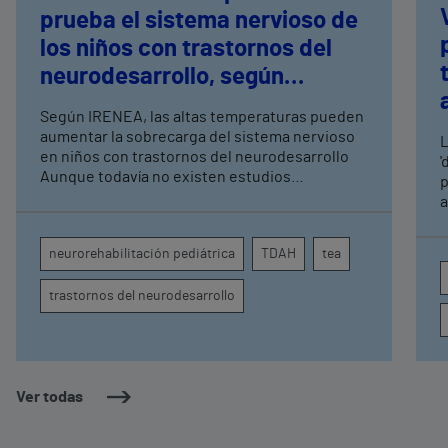
prueba el sistema nervioso de
los niños con trastornos del
neurodesarrollo, según
expertos en
Según IRENEA, las altas temperaturas pueden
neurorrehabilitación
aumentar la sobrecarga del sistema nervioso
L
pediátrica de Vithas
en niños con trastornos del neurodesarrollo
'
Aunque todavía no existen estudios
p
específicos, la evidencia científica permite
a
comprender por qué el calor puede influir en la
c
atención, la regulación emocional y la
d
neurorehabilitación pediátrica
TDAH
tea
conducta
s
trastornos del neurodesarrollo
Ver todas