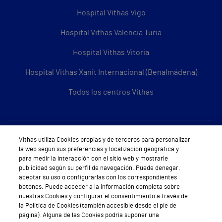
Hospital Vithas Vigo
Hospital Vithas Valencia Turia
Hospital Vithas Vitoria
Hospital Vithas Xanit Internacional (Benalmádena)
Todos los centros Vithas
Sobre Vithas
Vithas utiliza Cookies propias y de terceros para personalizar
la web según sus preferencias y localización geográfica y
Quiénes somos
para medir la interacción con el sitio web y mostrarle
publicidad según su perfil de navegación. Puede denegar,
Trabajar en Vithas
aceptar su uso o configurarlas con los correspondientes
botones. Puede acceder a la información completa sobre
Teléfono Cita Médica
nuestras Cookies y configurar el consentimiento a través de
la Política de Cookies (también accesible desde el pie de
Teléfono Atención al Cliente
página). Alguna de las Cookies podría suponer una