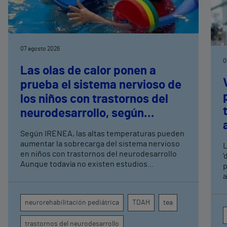
07 agosto 2026
0
Las olas de calor ponen a
prueba el sistema nervioso de
los niños con trastornos del
neurodesarrollo, según
expertos en
Según IRENEA, las altas temperaturas pueden
neurorrehabilitación
aumentar la sobrecarga del sistema nervioso
L
pediátrica de Vithas
en niños con trastornos del neurodesarrollo
'
Aunque todavía no existen estudios
p
específicos, la evidencia científica permite
a
comprender por qué el calor puede influir en la
c
atención, la regulación emocional y la
d
neurorehabilitación pediátrica
TDAH
tea
conducta
s
trastornos del neurodesarrollo