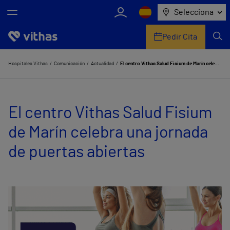
Selecciona
Pedir Cita
Nosotros
Hospitales Vithas
Comunicación
Actualidad
El centro Vithas Salud Fisium de Marín celebra una jornada de puertas abiertas
Centros
El centro Vithas Salud Fisium
Servicios de salud
de Marín celebra una jornada
Equipo médico y asistencial
de puertas abiertas
Información útil
Comunicación