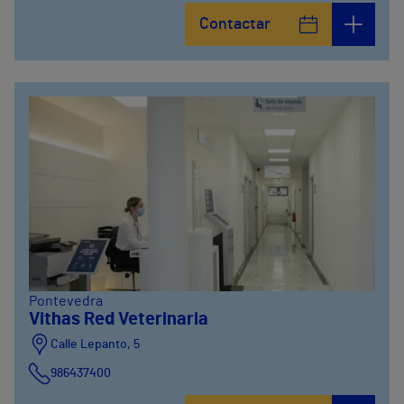
Avenida de Vigo, 5
Contactar
986841100
Calle Alfredo Vicenti, 42
981067066
Pontevedra
Vithas Red Veterinaria
Calle Lepanto, 5
986437400