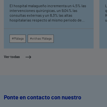
externas y altas hospitalarias
El hospital malagueño incrementa un 4,5% las
L
intervenciones quirúrgicas, un 9,04% las
q
consultas externas y un 8,3% las altas
R
hospitalarias respecto al mismo periodo de
u
2025, consolidando su crecimiento asistencial.
e
La red de centros médicos de Vithas en la
N
provincia dispara un 140% las intervenciones
c
#Málaga
#vithas Málaga
quirúrgicas ambulatorias y un 7% las consultas
e
externas, con un papel destacado de unidades
g
como oftalmología, aparato digestivo,
c
dermatología y cirugía general.
c
Ver todas
m
e
Ponte en contacto con nuestro