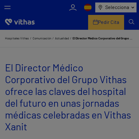
Selecciona
Pedir Cita
Nosotros
Hospitales Vithas
Comunicación
Actualidad
El Director Médico Corporativo del Grupo Vithas ofrece las claves del hospital del futuro en unas jornadas médicas celebradas en Vithas Xanit
Centros
El Director Médico
Servicios de salud
Corporativo del Grupo Vithas
Equipo médico y asistencial
ofrece las claves del hospital
Información útil
del futuro en unas jornadas
Comunicación
médicas celebradas en Vithas
Xanit