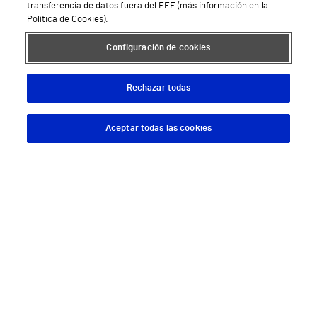
transferencia de datos fuera del EEE (más información en la
Urgencias
Política de Cookies).
Equipo médico y asistencial
Configuración de cookies
Especialidades médicas
Rechazar todas
Aseguradoras
Pide cita médica
Aceptar todas las cookies
Descargar App
Pedir cita
Área privada
Empresas
Hospitales Privados
Hospital Vithas Aguas Vivas
Hospital Vithas Alicante