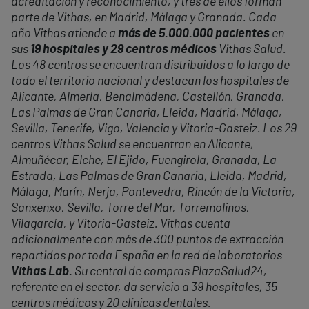
acreditación y reconocimiento, y tres de ellos forman
parte de Vithas, en Madrid, Málaga y Granada. Cada
año Vithas atiende a
más de 5.000.000 pacientes
en
sus
19 hospitales y 29 centros médicos
Vithas Salud.
Los 48 centros se encuentran distribuidos a lo largo de
todo el territorio nacional y destacan los hospitales de
Alicante, Almería, Benalmádena, Castellón, Granada,
Las Palmas de Gran Canaria, Lleida, Madrid, Málaga,
Sevilla, Tenerife, Vigo, Valencia y Vitoria-Gasteiz. Los 29
centros Vithas Salud se encuentran en Alicante,
Almuñécar, Elche, El Ejido, Fuengirola, Granada, La
Estrada, Las Palmas de Gran Canaria, Lleida, Madrid,
Málaga, Marín, Nerja, Pontevedra, Rincón de la Victoria,
Sanxenxo, Sevilla, Torre del Mar, Torremolinos,
Vilagarcía, y Vitoria-Gasteiz. Vithas cuenta
adicionalmente con más de 300 puntos de extracción
repartidos por toda España en la red de laboratorios
Vithas Lab.
Su central de compras PlazaSalud24,
referente en el sector, da servicio a 39 hospitales, 35
centros médicos y 20 clínicas dentales.