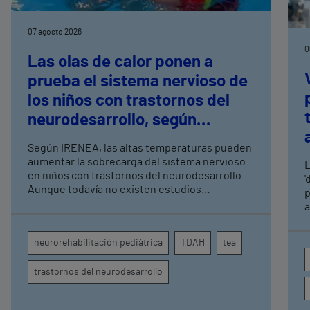
07 agosto 2026
0
Las olas de calor ponen a
prueba el sistema nervioso de
los niños con trastornos del
neurodesarrollo, según
expertos en
Según IRENEA, las altas temperaturas pueden
neurorrehabilitación
aumentar la sobrecarga del sistema nervioso
L
pediátrica de Vithas
en niños con trastornos del neurodesarrollo
'
Aunque todavía no existen estudios
p
específicos, la evidencia científica permite
a
comprender por qué el calor puede influir en la
c
atención, la regulación emocional y la
d
neurorehabilitación pediátrica
TDAH
tea
conducta
s
trastornos del neurodesarrollo