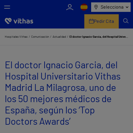
Selecciona
Pedir Cita
Nosotros
Hospitales Vithas
Comunicación
Actualidad
El doctor Ignacio Garcia, del Hospital Universitario Vithas Madrid La Milagrosa, uno de los 50 mejores médicos de España, según los ‘Top Doctors Awards’
Centros
El doctor Ignacio Garcia, del
Servicios de salud
Hospital Universitario Vithas
Equipo médico y asistencial
Madrid La Milagrosa, uno de
Información útil
los 50 mejores médicos de
Comunicación
España, según los ‘Top
Doctors Awards’