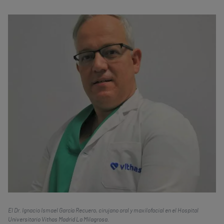
El Dr. Ignacio Ismael García Recuero, cirujano oral y maxilofacial en el Hospital
Universitario Vithas Madrid La Milagrosa.