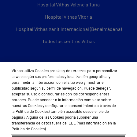
Hospital Vithas Valencia Turia
Hospital Vithas Vitoria
Hospital Vithas Xanit Internacional (Benalmádena)
Todos los centros Vithas
Sobre Vithas
Vithas utiliza Cookies propias y de terceros para personalizar
la web según sus preferencias y localización geográfica y
Quiénes somos
para medir la interacción con el sitio web y mostrarle
publicidad según su perfil de navegación. Puede denegar,
Trabajar en Vithas
aceptar su uso o configurarlas con los correspondientes
botones. Puede acceder a la información completa sobre
Teléfono Cita Médica
nuestras Cookies y configurar el consentimiento a través de
la Política de Cookies (también accesible desde el pie de
Teléfono Atención al Cliente
página). Alguna de las Cookies podría suponer una
transferencia de datos fuera del EEE (más información en la
Política de seguridad y salud en el trabajo
Política de Cookies).