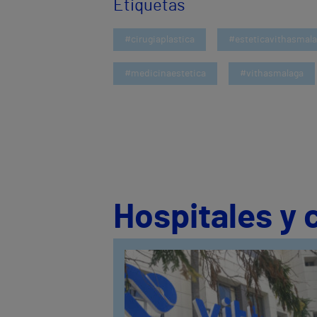
Etiquetas
#cirugiaplastica
#esteticavithasmal
#medicinaestetica
#vithasmalaga
Hospitales y 