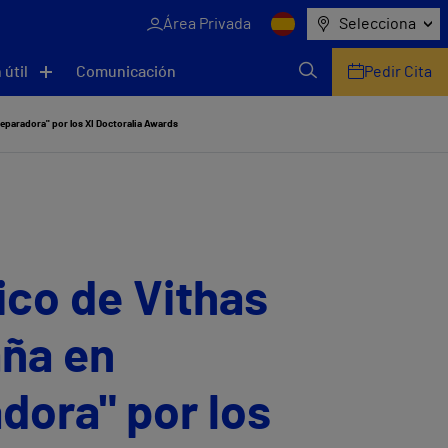
Área Privada
Selecciona
 útil
Comunicación
Pedir Cita
y Reparadora" por los XI Doctoralia Awards
tico de Vithas
aña en
adora" por los