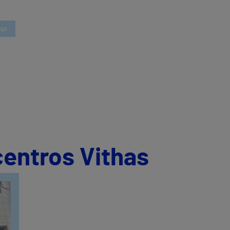
aga
centros Vithas