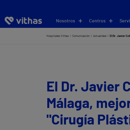
Nosotros
Centros
Servi
Hospitales Vithas
Comunicación
Actualidad
El Dr. Javier Co
El Dr. Javier 
Málaga, mejor
"Cirugía Plást