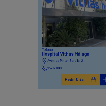
Málaga
Hospital Vithas Málaga
Avenida Pintor Sorolla, 2
952121100
Calle De la Era , 6
Pedir Cita
952121100
Avenida Pintor Sorolla, 2
635319819