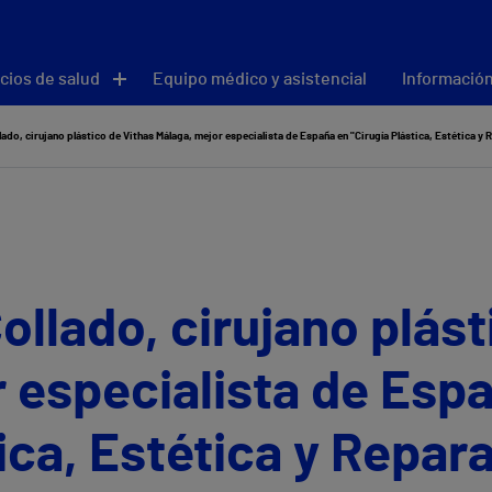
cios de salud
Equipo médico y asistencial
Información
llado, cirujano plástico de Vithas Málaga, mejor especialista de España en "Cirugía Plástica, Estética 
Collado, cirujano plás
 especialista de Esp
ica, Estética y Repar