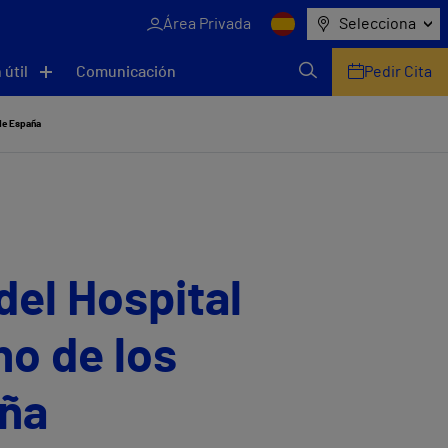
Área Privada
Selecciona
 útil
Comunicación
Pedir Cita
 de España
del Hospital
o de los
aña