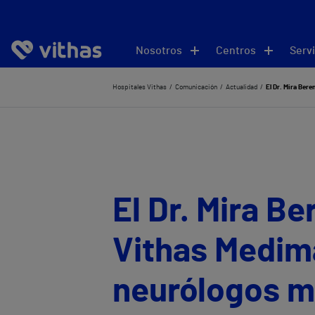
Nosotros
Centros
Servi
Hospitales Vithas
Comunicación
Actualidad
El Dr. Mira Ber
El Dr. Mira Be
Vithas Medim
neurólogos m