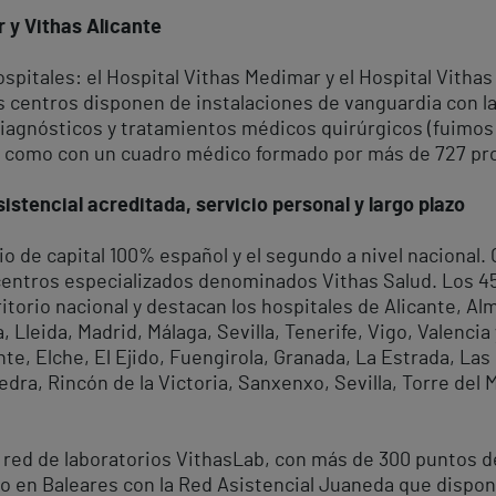
 y Vithas Alicante
spitales: el Hospital Vithas Medimar y el Hospital Vitha
ros centros disponen de instalaciones de vanguardia con 
diagnósticos y tratamientos médicos quirúrgicos (fuimos
así como con un cuadro médico formado por más de 727 pr
istencial acreditada, servicio personal y largo plazo
io de capital 100% español y el segundo a nivel nacional
 centros especializados denominados Vithas Salud. Los 4
rritorio nacional y destacan los hospitales de Alicante, A
Lleida, Madrid, Málaga, Sevilla, Tenerife, Vigo, Valencia
te, Elche, El Ejido, Fuengirola, Granada, La Estrada, Las
dra, Rincón de la Victoria, Sanxenxo, Sevilla, Torre del M
 red de laboratorios VithasLab, con más de 300 puntos d
o en Baleares con la Red Asistencial Juaneda que dispone