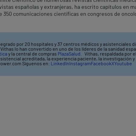
mité Científico de numerosas revistas científicas médica
vistas españolas y extranjeras, ha escrito capítulos en m
de 350 comunicaciones científicas en congresos de oncol
tegrado por 20 hospitales y 37 centros médicos y asistenciales di
ithas lo han convertido en uno de los líderes de la sanidad espa
tica
y la central de compras
PlazaSalud
. Vithas, respaldada por 
asistencial acreditada, la experiencia paciente, la investigación 
ower.com Síguenos en:
LinkedIn
Instagram
Facebook
X
Youtube