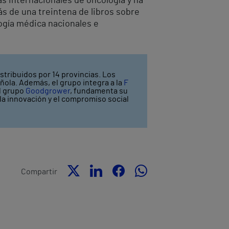
s internacionales de oncología y ha
ás de una treintena de libros sobre
ogía médica nacionales e
stribuidos por 14 provincias. Los
ñola. Además, el grupo integra a la
F
el grupo
Goodgrower
, fundamenta su
y la innovación y el compromiso social
Compartir