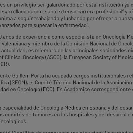
“es un privilegio ser galardonado por esta institución ya
esarrollada durante una extensa carrera profesional” y a
anima a seguir trabajando y luchando por ofrecer a nuest
avanzados para superar la enfermedad”.
0 años de experiencia como especialista en Oncología M
 Valenciana y miembro de la Comisión Nacional de Oncolo
actualidad, es miembro de las principales sociedades ci
of Clinical Oncology (ASCO), la European Society of Medi
ACR).
icente Guillem Porta ha ocupado cargos institucionales r
ca (SEOM), el Comité Técnico Nacional de la Asociación
alidad en Oncología (ECO). Es Académico correspondiente
la especialidad de Oncología Médica en España y del desar
s comités de tumores en los hospitales y del desarrollo 
oncológicos.