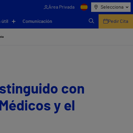
Área Privada
Selecciona
 útil
Comunicación
Pedir Cita
cia
istinguido con
Médicos y el