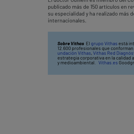
El doctor Guillem es miembro del Co
publicado más de 150 artículos en re
su especialidad y ha realizado más 
internacionales.
Sobre Vithas
El
grupo Vithas
está in
12.600 profesionales que conforman V
undación Vithas
,
Vithas Red Diagnós
estrategia corporativa en la calidad 
y medioambiental.
Vithas.es
Goodgr