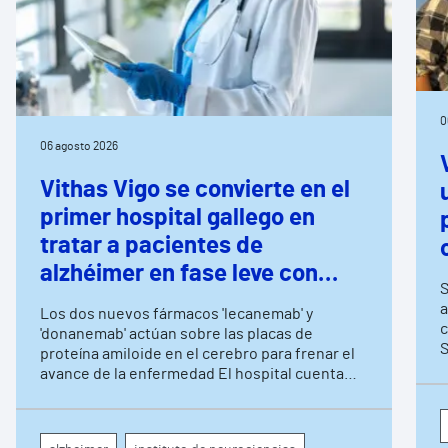
0
06 agosto 2026
Vithas Vigo se convierte en el
primer hospital gallego en
tratar a pacientes de
alzhéimer en fase leve con
S
terapias antiamiloide
a
Los dos nuevos fármacos 'lecanemab' y
c
'donanemab' actúan sobre las placas de
S
proteína amiloide en el cerebro para frenar el
avance de la enfermedad El hospital cuenta
con cuatro neurólogos y tecnología de
diagnóstico por imagen para el exhaustivo
seguimiento clínico de cada paciente