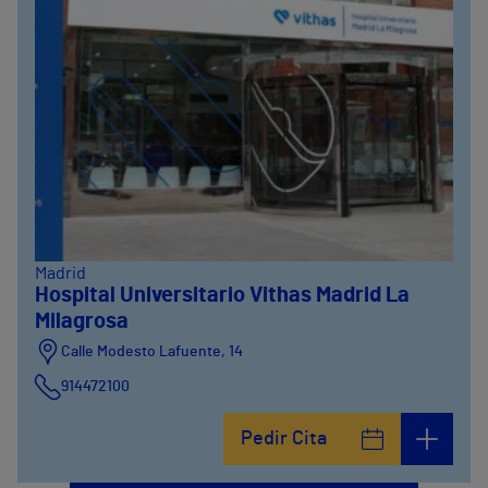
Madrid
Hospital Universitario Vithas Madrid La
Milagrosa
Calle Modesto Lafuente, 14
914472100
Calle Fernández de la Hoz, 45
Pedir Cita
914473400