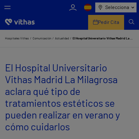
Selecciona
Pedir Cita
Nosotros
Hospitales Vithas
Comunicación
Actualidad
El Hospital Universitario Vithas Madrid La Milagrosa aclara qué tipo de tratamientos estéticos se pueden realizar en verano y cómo cuidarlos
Centros
El Hospital Universitario
Servicios de salud
Vithas Madrid La Milagrosa
Equipo médico y asistencial
aclara qué tipo de
Información útil
tratamientos estéticos se
Comunicación
pueden realizar en verano y
cómo cuidarlos