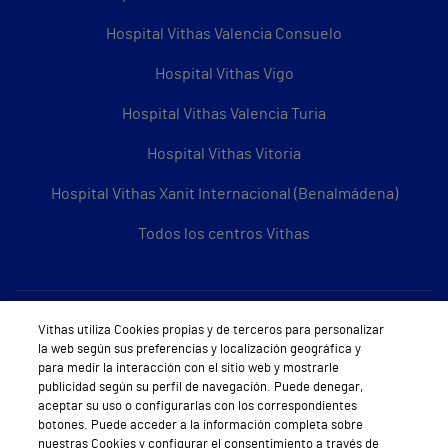
Hospital Vithas Valencia Consuelo
Hospital Vithas Vigo
Hospital Vithas Valencia Turia
Hospital Vithas Vitoria
Hospital Vithas Xanit Internacional (Benalmádena)
Todos los centros Vithas
Sobre Vithas
Vithas utiliza Cookies propias y de terceros para personalizar
la web según sus preferencias y localización geográfica y
Quiénes somos
para medir la interacción con el sitio web y mostrarle
publicidad según su perfil de navegación. Puede denegar,
Trabajar en Vithas
aceptar su uso o configurarlas con los correspondientes
botones. Puede acceder a la información completa sobre
Teléfono Cita Médica
nuestras Cookies y configurar el consentimiento a través de