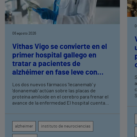
0
06 agosto 2026
Vithas Vigo se convierte en el
primer hospital gallego en
tratar a pacientes de
alzhéimer en fase leve con
S
terapias antiamiloide
a
Los dos nuevos fármacos 'lecanemab' y
c
'donanemab' actúan sobre las placas de
S
proteína amiloide en el cerebro para frenar el
avance de la enfermedad El hospital cuenta
con cuatro neurólogos y tecnología de
diagnóstico por imagen para el exhaustivo
seguimiento clínico de cada paciente
alzheimer
instituto de neurociencias