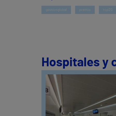
gestionglobal
premio
top20
Hospitales y 