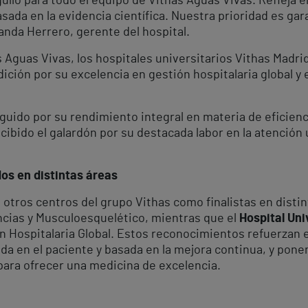
lo para todo el equipo de Vithas Aguas Vivas. Refleja el
ada en la evidencia científica. Nuestra prioridad es gar
anda Herrero, gerente del hospital.
Aguas Vivas, los hospitales universitarios Vithas Madri
ición por su excelencia en gestión hospitalaria global y 
guido por su rendimiento integral en materia de eficienci
cibido el galardón por su destacada labor en la atención
os en distintas áreas
otros centros del grupo Vithas como finalistas en distin
ncias y Musculoesquelético, mientras que el
Hospital Uni
ión Hospitalaria Global. Estos reconocimientos refuerzan
ada en el paciente y basada en la mejora continua, y ponen
 para ofrecer una medicina de excelencia.