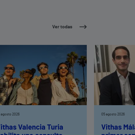
Ver todas
 agosto 2026
05 agosto 2026
ithas Valencia Turia
Vithas Mál