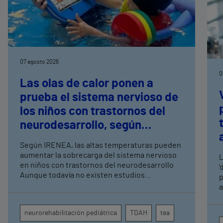
07 agosto 2026
0
Las olas de calor ponen a
prueba el sistema nervioso de
los niños con trastornos del
neurodesarrollo, según
expertos en
Según IRENEA, las altas temperaturas pueden
neurorrehabilitación
aumentar la sobrecarga del sistema nervioso
L
pediátrica de Vithas
en niños con trastornos del neurodesarrollo
'
Aunque todavía no existen estudios
p
específicos, la evidencia científica permite
a
comprender por qué el calor puede influir en la
c
atención, la regulación emocional y la
d
neurorehabilitación pediátrica
TDAH
tea
conducta
s