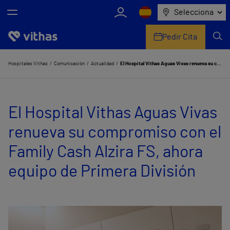
Selecciona
Pedir Cita
Nosotros
Hospitales Vithas
Comunicación
Actualidad
El Hospital Vithas Aguas Vivas renueva su compromiso con el Family Cash Alzira FS, ahora equipo de Primera División
Centros
El Hospital Vithas Aguas Vivas
Servicios de salud
renueva su compromiso con el
Equipo médico y asistencial
Family Cash Alzira FS, ahora
Información útil
equipo de Primera División
Comunicación