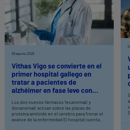
0
06 agosto 2026
Vithas Vigo se convierte en el
primer hospital gallego en
tratar a pacientes de
alzhéimer en fase leve con
S
terapias antiamiloide
a
Los dos nuevos fármacos 'lecanemab' y
c
'donanemab' actúan sobre las placas de
S
proteína amiloide en el cerebro para frenar el
avance de la enfermedad El hospital cuenta
con cuatro neurólogos y tecnología de