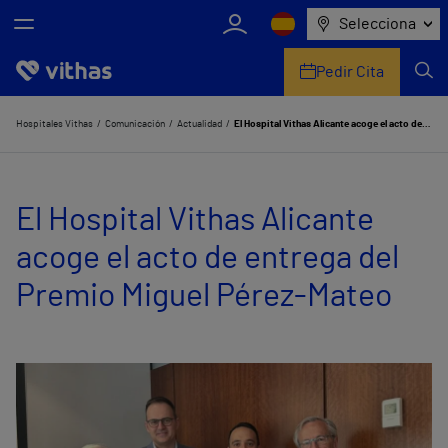
Selecciona
Pedir Cita
Nosotros
Hospitales Vithas
Comunicación
Actualidad
El Hospital Vithas Alicante acoge el acto de entrega del Premio Miguel Pérez-Mateo
Centros
El Hospital Vithas Alicante
Servicios de salud
acoge el acto de entrega del
Equipo médico y asistencial
Premio Miguel Pérez-Mateo
Información útil
Comunicación