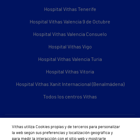
Hospital Vithas Tenerife
Hospital Vithas Valencia 9 de Octubre
Hospital Vithas Valencia Consuelo
Hospital Vithas Vigo
Hospital Vithas Valencia Turia
Hospital Vithas Vitoria
Hospital Vithas Xanit Internacional (Benalmádena)
Todos los centros Vithas
Sobre Vithas
Vithas utiliza Cookies propias y de terceros para personalizar
la web según sus preferencias y localización geográfica y
Quiénes somos
para medir la interacción con el sitio web y mostrarle