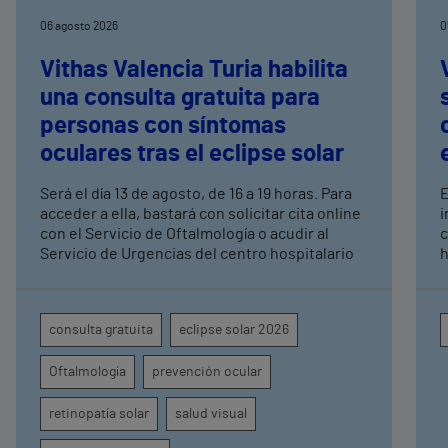
06 agosto 2026
0
Vithas Valencia Turia habilita
una consulta gratuita para
personas con síntomas
oculares tras el eclipse solar
Será el día 13 de agosto, de 16 a 19 horas. Para
E
acceder a ella, bastará con solicitar cita online
i
con el Servicio de Oftalmología o acudir al
c
Servicio de Urgencias del centro hospitalario
h
2
L
p
consulta gratuita
eclipse solar 2026
q
e
Oftalmología
prevención ocular
c
d
retinopatía solar
salud visual