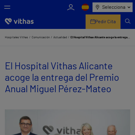
Selecciona
Pedir Cita
Nosotros
Hospitales Vithas
Comunicación
Actualidad
El Hospital Vithas Alicante acoge la entrega del Premio Anual Miguel Pérez-Mateo
Centros
El Hospital Vithas Alicante
Servicios de salud
acoge la entrega del Premio
Equipo médico y asistencial
Anual Miguel Pérez-Mateo
Información útil
Comunicación