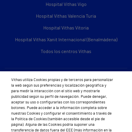
Hospital Vithas Vigo
Hospital Vithas Valencia Turia
Hospital Vithas Vitoria
Hospital Vithas Xanit Internacional (Benalmádena)
Todos los centros Vithas
Sobre Vithas
Vithas utiliza Cookies propias y de terceros para personalizar
la web según sus preferencias y localización geográfica y
Quiénes somos
para medir la interacción con el sitio web y mostrarle
publicidad según su perfil de navegación. Puede denegar,
Trabajar en Vithas
aceptar su uso o configurarlas con los correspondientes
botones. Puede acceder a la información completa sobre
Teléfono Cita Médica
nuestras Cookies y configurar el consentimiento a través de
la Política de Cookies (también accesible desde el pie de
Teléfono Atención al Cliente
página). Alguna de las Cookies podría suponer una
transferencia de datos fuera del EEE (más información en la