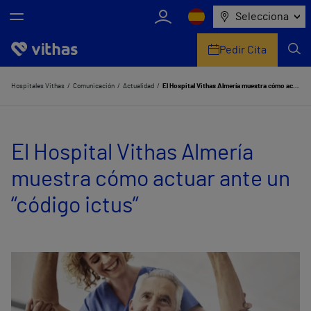
Selecciona
Pedir Cita
Nosotros
Hospitales Vithas
Comunicación
Actualidad
El Hospital Vithas Almería muestra cómo actuar ante un “código ictus”
Centros
El Hospital Vithas Almería
Servicios de salud
muestra cómo actuar ante un
Equipo médico y asistencial
“código ictus”
Información útil
Comunicación