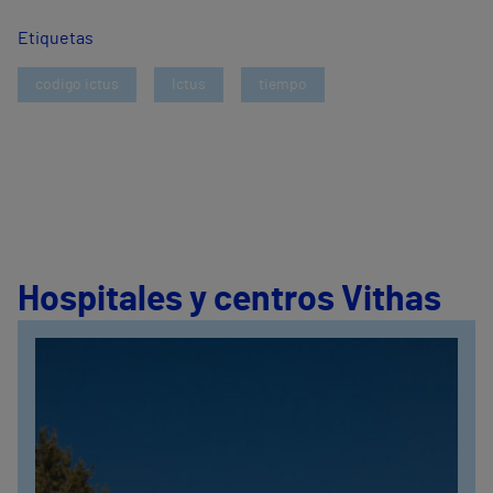
Etiquetas
codigo ictus
Ictus
tiempo
Hospitales y centros Vithas