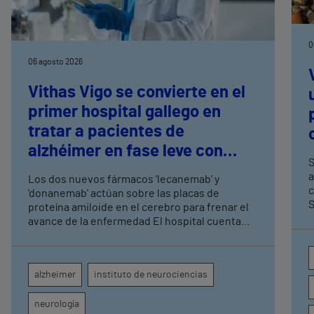
0
06 agosto 2026
Vithas Vigo se convierte en el
primer hospital gallego en
tratar a pacientes de
alzhéimer en fase leve con
S
terapias antiamiloide
a
Los dos nuevos fármacos 'lecanemab' y
c
'donanemab' actúan sobre las placas de
S
proteína amiloide en el cerebro para frenar el
avance de la enfermedad El hospital cuenta
con cuatro neurólogos y tecnología de
diagnóstico por imagen para el exhaustivo
seguimiento clínico de cada paciente
alzheimer
instituto de neurociencias
neurología