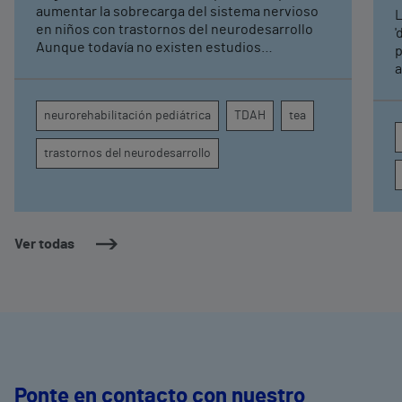
neurorrehabilitación
aumentar la sobrecarga del sistema nervioso
L
pediátrica de Vithas
en niños con trastornos del neurodesarrollo
'
Aunque todavía no existen estudios
p
específicos, la evidencia científica permite
a
comprender por qué el calor puede influir en la
c
atención, la regulación emocional y la
d
neurorehabilitación pediátrica
TDAH
tea
conducta
s
trastornos del neurodesarrollo
Ver todas
Ponte en contacto con nuestro