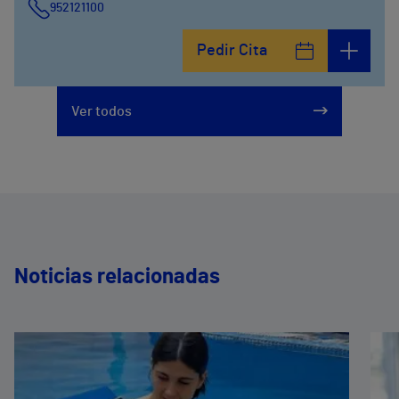
952121100
Calle De la Era , 6
Pedir Cita
952121100
Avenida Pintor Sorolla, 2
Ver todos
635319819
Noticias relacionadas