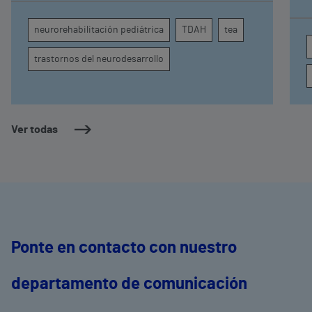
comprender por qué el calor puede influir en la
c
atención, la regulación emocional y la
d
neurorehabilitación pediátrica
TDAH
tea
conducta
s
trastornos del neurodesarrollo
Ver todas
Ponte en contacto con nuestro
departamento de comunicación