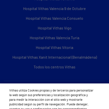
Hospital Vithas Valencia 9 de Octubre
Hospital Vithas Valencia Consuelo
Hospital Vithas Vigo
Hospital Vithas Valencia Turia
Hospital Vithas Vitoria
Hospital Vithas Xanit Internacional (Benalmádena)
Todos los centros Vithas
Sobre Vithas
Vithas utiliza Cookies propias y de terceros para personalizar
la web según sus preferencias y localización geográfica y
Quiénes somos
para medir la interacción con el sitio web y mostrarle
publicidad según su perfil de navegación. Puede denegar,
Trabajar en Vithas