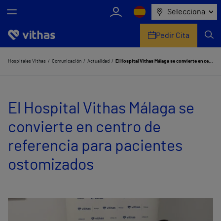
Selecciona
Pedir Cita
Nosotros
Hospitales Vithas
Comunicación
Actualidad
El Hospital Vithas Málaga se convierte en centro de referencia para pacientes ostomizados
Centros
El Hospital Vithas Málaga se
Servicios de salud
convierte en centro de
Equipo médico y asistencial
referencia para pacientes
Información útil
ostomizados
Comunicación