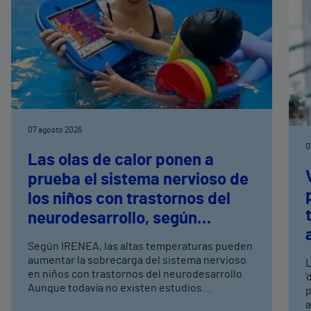
07 agosto 2026
0
Las olas de calor ponen a
prueba el sistema nervioso de
los niños con trastornos del
neurodesarrollo, según
expertos en
Según IRENEA, las altas temperaturas pueden
neurorrehabilitación
aumentar la sobrecarga del sistema nervioso
L
pediátrica de Vithas
en niños con trastornos del neurodesarrollo
'
Aunque todavía no existen estudios
p
específicos, la evidencia científica permite
a