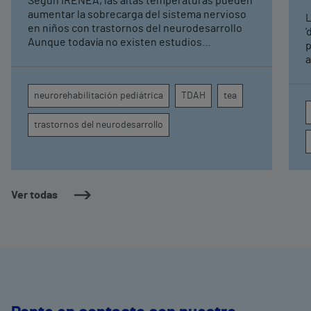
Según IRENEA, las altas temperaturas pueden
neurorrehabilitación
aumentar la sobrecarga del sistema nervioso
L
pediátrica de Vithas
en niños con trastornos del neurodesarrollo
'
Aunque todavía no existen estudios
p
específicos, la evidencia científica permite
a
comprender por qué el calor puede influir en la
c
atención, la regulación emocional y la
d
neurorehabilitación pediátrica
TDAH
tea
conducta
s
trastornos del neurodesarrollo
Ver todas