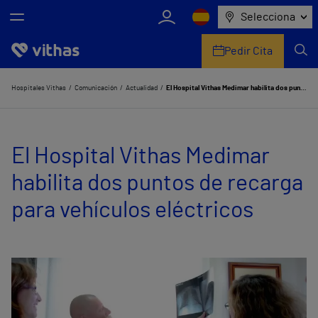
Selecciona
Pedir Cita
Nosotros
Hospitales Vithas
Comunicación
Actualidad
El Hospital Vithas Medimar habilita dos puntos de recarga para vehículos eléctricos
Centros
El Hospital Vithas Medimar
Servicios de salud
habilita dos puntos de recarga
Equipo médico y asistencial
para vehículos eléctricos
Información útil
Comunicación