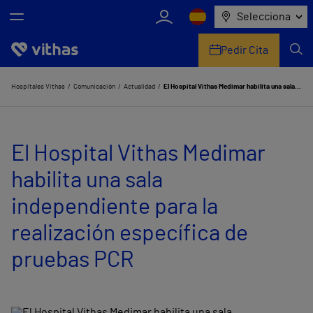
Selecciona
Pedir Cita
Nosotros
Hospitales Vithas
Comunicación
Actualidad
El Hospital Vithas Medimar habilita una sala independiente para la realización específica de pruebas PCR
Centros
El Hospital Vithas Medimar
Servicios de salud
habilita una sala
Equipo médico y asistencial
independiente para la
Información útil
realización específica de
Comunicación
pruebas PCR