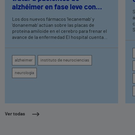
alzhéimer en fase leve con
S
terapias antiamiloide
a
Los dos nuevos fármacos 'lecanemab' y
c
'donanemab' actúan sobre las placas de
S
proteína amiloide en el cerebro para frenar el
avance de la enfermedad El hospital cuenta
con cuatro neurólogos y tecnología de
diagnóstico por imagen para el exhaustivo
seguimiento clínico de cada paciente
alzheimer
instituto de neurociencias
neurología
Ver todas