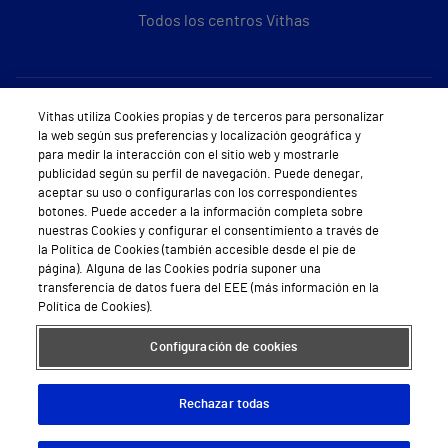
Todos los centros Vithas
Sobre Vithas
Vithas utiliza Cookies propias y de terceros para personalizar
la web según sus preferencias y localización geográfica y
Quiénes somos
para medir la interacción con el sitio web y mostrarle
publicidad según su perfil de navegación. Puede denegar,
Trabajar en Vithas
aceptar su uso o configurarlas con los correspondientes
botones. Puede acceder a la información completa sobre
Teléfono Cita Médica
nuestras Cookies y configurar el consentimiento a través de
la Política de Cookies (también accesible desde el pie de
Teléfono Atención al Cliente
página). Alguna de las Cookies podría suponer una
transferencia de datos fuera del EEE (más información en la
Política de seguridad y salud en el trabajo
Política de Cookies).
Conoce a Supervita
Configuración de cookies
Rechazar todas
Aviso Legal
Política de cookies
Política de privacidad
Mapa web
Protección de datos