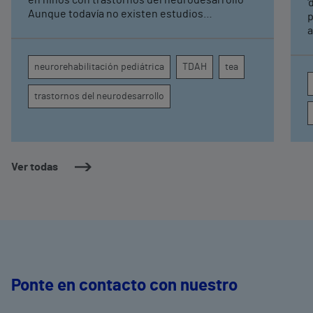
pediátrica de Vithas
'
Aunque todavía no existen estudios
p
específicos, la evidencia científica permite
a
comprender por qué el calor puede influir en la
c
atención, la regulación emocional y la
d
neurorehabilitación pediátrica
TDAH
tea
conducta
s
trastornos del neurodesarrollo
Ver todas
Ponte en contacto con nuestro