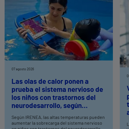
07 agosto 2026
0
Las olas de calor ponen a
prueba el sistema nervioso de
los niños con trastornos del
neurodesarrollo, según
expertos en
Según IRENEA, las altas temperaturas pueden
neurorrehabilitación
aumentar la sobrecarga del sistema nervioso
L
en niños con trastornos del neurodesarrollo