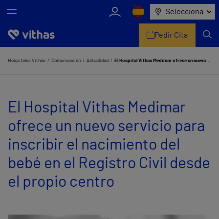
Selecciona
Pedir Cita
Nosotros
Hospitales Vithas
Comunicación
Actualidad
El Hospital Vithas Medimar ofrece un nuevo servicio para inscribir el nacimiento del bebé en el Registro Civil desde el propio centro
Centros
El Hospital Vithas Medimar
Servicios de salud
ofrece un nuevo servicio para
Equipo médico y asistencial
inscribir el nacimiento del
Información útil
bebé en el Registro Civil desde
Comunicación
el propio centro