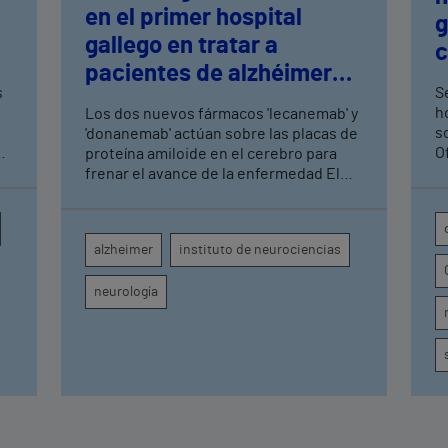
en el primer hospital
n
g
gallego en tratar a
c
pacientes de alzhéimer
t
s
Se
en fase leve con terapias
h
Los dos nuevos fármacos 'lecanemab' y
antiamiloide
so
'donanemab' actúan sobre las placas de
O
proteína amiloide en el cerebro para
U
frenar el avance de la enfermedad El
hospital cuenta con cuatro neurólogos
y tecnología de diagnóstico por imagen
para el exhaustivo seguimiento clínico
alzheimer
instituto de neurociencias
de cada paciente
neurología