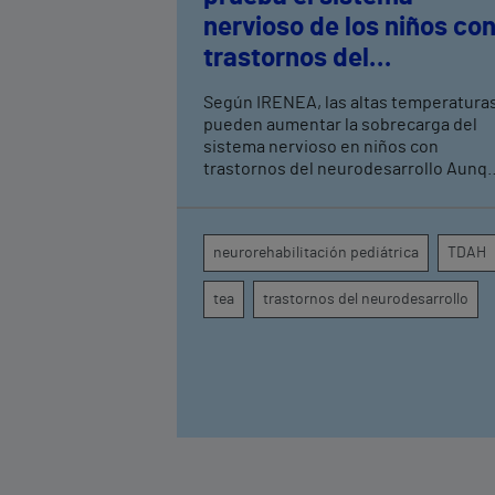
nervioso de los niños co
trastornos del
neurodesarrollo, según
Según IRENEA, las altas temperatura
expertos en
pueden aumentar la sobrecarga del
neurorrehabilitación
sistema nervioso en niños con
trastornos del neurodesarrollo Aunque
pediátrica de Vithas
todavía no existen estudios
específicos, la evidencia científica
permite comprender por qué el calor
neurorehabilitación pediátrica
TDAH
puede influir en la atención, la
regulación emocional y la conducta
tea
trastornos del neurodesarrollo