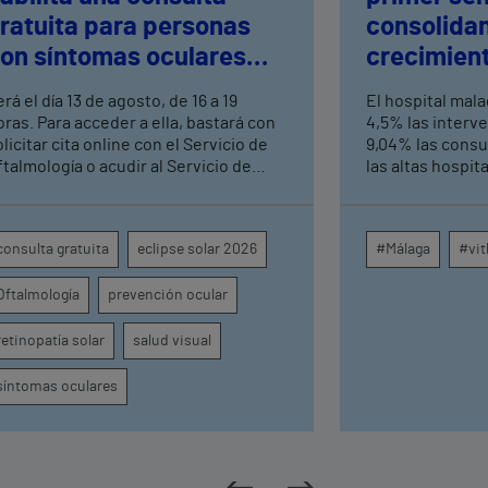
ratuita para personas
consolida
on síntomas oculares
crecimient
ras el eclipse solar
consultas 
rá el día 13 de agosto, de 16 a 19
El hospital mal
altas hosp
oras. Para acceder a ella, bastará con
4,5% las interv
licitar cita online con el Servicio de
9,04% las consu
ftalmología o acudir al Servicio de
las altas hospit
rgencias del centro hospitalario
mismo periodo 
su crecimiento a
centros médicos
consulta gratuita
eclipse solar 2026
#Málaga
#vit
provincia dispa
intervenciones 
Oftalmología
prevención ocular
ambulatorias y 
externas, con u
unidades como o
retinopatía solar
salud visual
digestivo, derma
general.
síntomas oculares