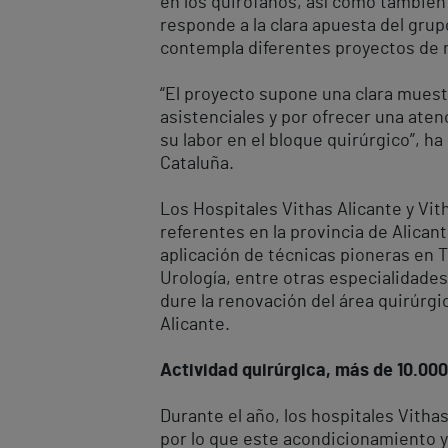
en los quirófanos, así como también 
responde a la clara apuesta del gru
contempla diferentes proyectos de m
“El proyecto supone una clara mues
asistenciales y por ofrecer una ate
su labor en el bloque quirúrgico”, h
Cataluña.
Los Hospitales Vithas Alicante y Vi
referentes en la provincia de Alican
aplicación de técnicas pioneras en 
Urología, entre otras especialidade
dure la renovación del área quirúrgi
Alicante.
Actividad quirúrgica, más de 10.000
Durante el año, los hospitales Vitha
por lo que este acondicionamiento y