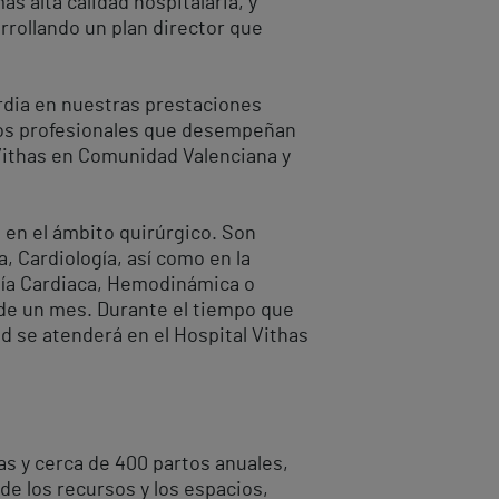
s alta calidad hospitalaria, y
rrollando un plan director que
rdia en nuestras prestaciones
 los profesionales que desempeñan
o Vithas en Comunidad Valenciana y
 en el ámbito quirúrgico. Son
, Cardiología, así como en la
ugía Cardiaca, Hemodinámica o
 de un mes. Durante el tiempo que
ad se atenderá en el Hospital Vithas
ías y cerca de 400 partos anuales,
e los recursos y los espacios,