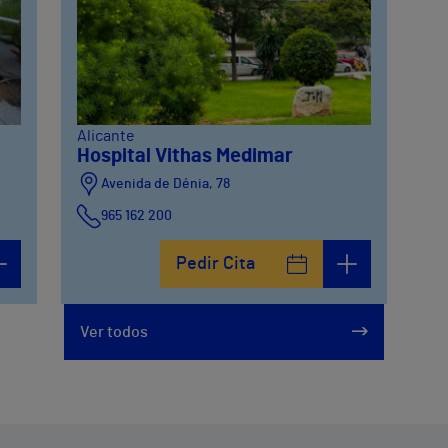
Alicante
Hospital Vithas Medimar
Avenida de Dénia, 78
965 162 200
Calle Padre Arrupe, 20
Pedir Cita
965 162 200
Ver todos