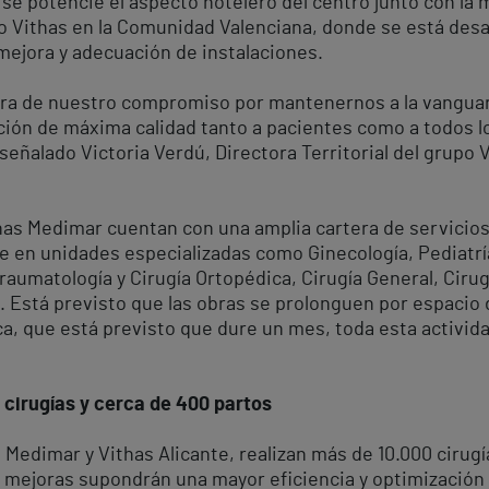
se potencie el aspecto hotelero del centro junto con la má
po Vithas en la Comunidad Valenciana, donde se está desa
ejora y adecuación de instalaciones.
tra de nuestro compromiso por mantenernos a la vangua
nción de máxima calidad tanto a pacientes como a todos
a señalado Victoria Verdú, Directora Territorial del grup
thas Medimar cuentan con una amplia cartera de servicios
te en unidades especializadas como Ginecología, Pediatría
Traumatología y Cirugía Ortopédica, Cirugía General, Cir
s. Está previsto que las obras se prolonguen por espacio
ca, que está previsto que dure un mes, toda esta activid
 cirugías y cerca de 400 partos
s Medimar y Vithas Alicante, realizan más de 10.000 cirug
 mejoras supondrán una mayor eficiencia y optimización d