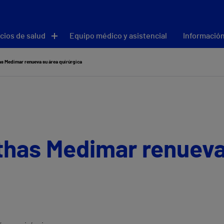
cios de salud
Equipo médico y asistencial
Información
has Medimar renueva su área quirúrgica
ithas Medimar renueva