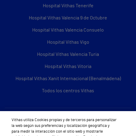
Hospital Vithas Tenerife
Hospital Vithas Valencia 9 de Octubre
Hospital Vithas Valencia Consuelo
Hospital Vithas Vigo
Hospital Vithas Valencia Turia
Hospital Vithas Vitoria
Hospital Vithas Xanit Internacional (Benalmádena)
Todos los centros Vithas
Sobre Vithas
Vithas utiliza Cookies propias y de terceros para personalizar
la web según sus preferencias y localización geográfica y
Quiénes somos
para medir la interacción con el sitio web y mostrarle