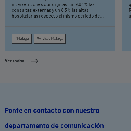
intervenciones quirúrgicas, un 9,04% las
q
consultas externas y un 8,3% las altas
R
hospitalarias respecto al mismo periodo de
u
2025, consolidando su crecimiento asistencial.
e
La red de centros médicos de Vithas en la
N
provincia dispara un 140% las intervenciones
c
#Málaga
#vithas Málaga
quirúrgicas ambulatorias y un 7% las consultas
e
externas, con un papel destacado de unidades
g
como oftalmología, aparato digestivo,
c
dermatología y cirugía general.
c
Ver todas
m
e
Ponte en contacto con nuestro
departamento de comunicación