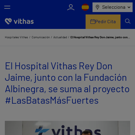
Selecciona
Pedir Cita
Nosotros
Hospitales Vithas
Comunicación
Actualidad
El Hospital Vithas Rey Don Jaime, junto con la Fundación Albinegra, se suma al proyecto #LasBatasMásFuertes
Centros
El Hospital Vithas Rey Don
Servicios de salud
Jaime, junto con la Fundación
Equipo médico y asistencial
Albinegra, se suma al proyecto
Información útil
#LasBatasMásFuertes
Comunicación